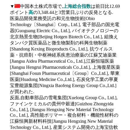
▼
中国本土株式市場で,
上海総合指数
は前日比12.69
ポイント
高
の3,348.44と3営業日ぶりの反発となる.
医薬品開発業務受託の和元生物技術[Obio
Technology〔Shanghai〕Corp., Ltd.], 電子部品の国光電
器[Guoguang Electric Co., Ltd.], バイオテクノロジーの
北京熱景生物[Beijing Hotgen Biotech Co., Ltd.], 組換え
タンパク質医薬品と微生物製剤の科興生物制薬
[Shandong Kexing Bioproducts Co., Ltd.], 抗ウイルス
薬・抗癌剤・中枢神経系疾患治療薬の江蘇艾迪薬業
[Jiangsu Aidea Pharmaceutical Co., Ltd.],江蘇恒瑞医薬
[Jiangsu Hengrui Pharmaceuticals Co.,Ltd.], 上海復星医薬
[Shanghai Fosun Pharmaceutical〔Group〕Co.,Ltd.], 華東
医薬[Huadong Medicine Co.,Ltd.], 石炭化学工業の寧夏
宝豊能源集団[Ningxia Baofeng Energy Group Co.,Ltd.]
が買われた.
反面,自動車部品の雪竜集団[Xuelong Group Co., Ltd.],
ファインケミカルの貴州中穀達[Guizhou Zhongyida
Co., Ltd.], [Jiangsu Hengxing New Material Technology
Co., Ltd.], 高性能ポリマー・複合材料・機能性材料の
江蘇恒興新材料科技[Jiangsu Hengxing New Material
Technology Co., Ltd.], 産業システム開発の上海宝信軟