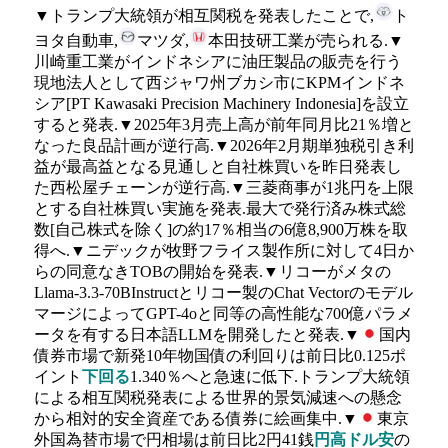
▼トランプ大統領が相互関税を発表したことで,
ト
ヨタ自動車,
マツダ,
本田技研工業が売られる.▼
川崎重工業がインドネシアに油圧製品の販売を行う
現地法人として西ジャワ州ブカシ市にKPMインドネ
シア[PT Kawasaki Precision Machinery Indonesia]を設立
すると発表.▼2025年3月売上高が前年同月比21％増と
なった良品計画が逆行高.▼2026年2月期単独税引き利
益が最高益となる見通しと自社株買いを昨日発表し
た西松屋チェーンが逆行高.▼三菱商事が1兆円を上限
とする自社株買い実施を発表.最大で発行済み株式総
数[自己株式を除く]の約17％相当の6億8,900万株を取
得へ.▼ニデックが牧野フライス製作所に対して4日か
らの同意なきTOBの開始を発表.▼リコーがメタの
Llama-3.3-70BInstructとリコー製のChat Vectorのモデル
マージによってGPT-4oと同等の高性能な700億パラメ
ータを有する日本語LLMを開発したと発表.▼
国内
債券市場で新発10年物国債の利回りは前日比0.125ポ
イント
下回る
1.340％へと急速に低下.トランプ大統領
による相互関税発表による世界的景気減速への懸念
から相対的安全資産である債券に絵画集中.▼
東京
外国為替市場で円相場は前日比2円41銭
円高ドル安
の