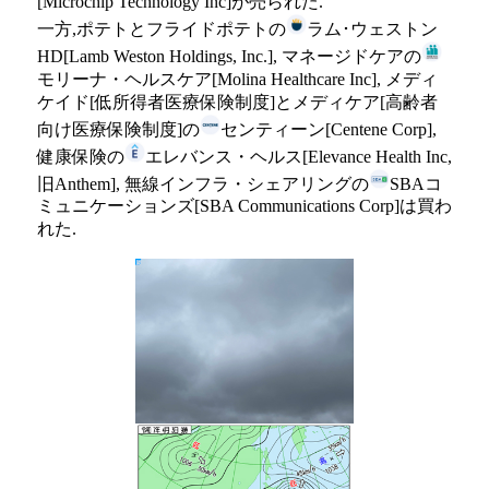
[Microchip Technology Inc]が売られた.
一方,ポテトとフライドポテトの
ラム･ウェストン
HD[Lamb Weston Holdings, Inc.], マネージドケアの
モリーナ・ヘルスケア[Molina Healthcare Inc], メディ
ケイド[低所得者医療保険制度]とメディケア[高齢者
向け医療保険制度]の
センティーン[Centene Corp],
健康保険の
エレバンス・ヘルス[Elevance Health Inc,
旧Anthem], 無線インフラ・シェアリングの
SBAコ
ミュニケーションズ[SBA Communications Corp]は買わ
れた.