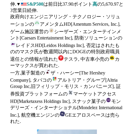
伸.▼
S&P500
は前日比37.90ポイント
高
の5,670.97と
3営業日続伸.
政府向けエンジニアリング・テクノロジー・ソリュ
ーションの
アメンタムHD[Amentum Services, Inc.],
ゲーム施設運営の
シーザーズ・エンターテインメ
ント[Caesars Entertainment Inc], 防衛ソリューションの
レイドスHD[Leidos Holdings Inc], 否定はされたも
ののマスク氏が数週間以内にDOGEの特別政府職員
退任との情報が流れた
テスラ, 中古車小売の
カ
ーマックスが買われた.
一方,菓子製造の
ザ・ハーシー[The Hershey
Company], タバコの
アルトリア・グループ[Altria
Group Inc,旧フィリップ・モリス・カンパニーズ], 証
券投資プラットフォームの
マーケットアクセス
HD[Marketaxess Holdings Inc], スナック菓子の
モン
デリーズ・インターナショナル[Mondelez International
Inc.], 航空機エンジンの
GEエアロスペースは売ら
れた.