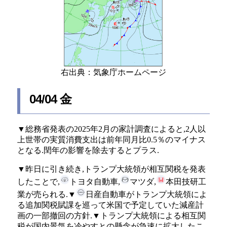
右出典：気象庁ホームページ
04/04 金
▼総務省発表の2025年2月の家計調査によると,2人以
上世帯の実質消費支出は前年同月比0.5％のマイナス
となる.閏年の影響を除去するとプラス.
▼昨日に引き続き,トランプ大統領が相互関税を発表
したことで,
トヨタ自動車,
マツダ,
本田技研工
業が売られる.▼
日産自動車がトランプ大統領によ
る追加関税賦課を巡って米国で予定していた減産計
画の一部撤回の方針.▼トランプ大統領による相互関
税が国内景気を冷やすとの懸念が急速に拡大したこ