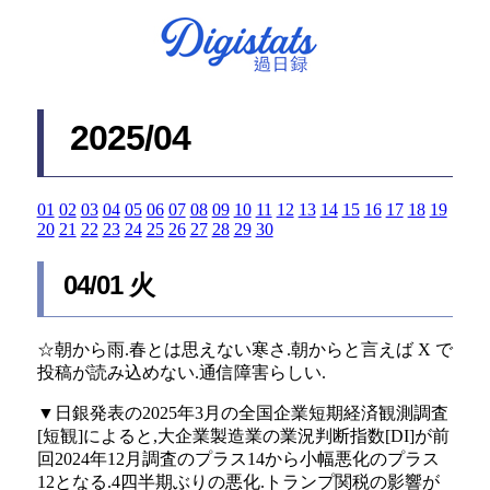
2025/04
01
02
03
04
05
06
07
08
09
10
11
12
13
14
15
16
17
18
19
20
21
22
23
24
25
26
27
28
29
30
04/01 火
☆朝から雨.春とは思えない寒さ.朝からと言えば X で
投稿が読み込めない.通信障害らしい.
▼日銀発表の2025年3月の全国企業短期経済観測調査
[短観]によると,大企業製造業の業況判断指数[DI]が前
回2024年12月調査のプラス14から小幅悪化のプラス
12となる.4四半期ぶりの悪化.トランプ関税の影響が