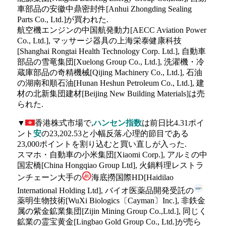
車部品の安徽中鼎密封件[Anhui Zhongding Sealing
Parts Co., Ltd.]が買われた.
航空機エンジンの中国航発動力[AECC Aviation Power
Co., Ltd.], マッサージ器具の上海栄泰健康科技
[Shanghai Rongtai Health Technology Corp. Ltd.], 自動車
部品の雪竜集団[Xuelong Group Co., Ltd.], 洗濯機・冷
蔵庫部品の奇精機械[Qijing Machinery Co., Ltd.], 石油
の湖南和順石油[Hunan Heshun Petroleum Co., Ltd.], 建
材の北新集団建材[Beijing New Building Materials]は売
られた.
▼
香港株式市場で,
ハンセン指数
は前日比4.31ポイ
ント
安
の23,202.53と小幅反落.心理的節目である
23,000ポイントを割り込むと買い直しが入った.
スマホ・自動車の小米集団[Xiaomi Corp.], アルミの中
国宏橋[China Hongqiao Group Ltd], 火鍋料理レストラ
ンチェーン大手の
海底撈国際HD[Haidilao
International Holding Ltd], バイオ医薬品開発受託の
薬明生物技術[WuXi Biologics〔Cayman〕Inc.], 非鉄金
属の紫金鉱業集団[Zijin Mining Group Co.,Ltd.], 同じく
鉱業の霊宝黄金[Lingbao Gold Group Co., Ltd.]が売ら