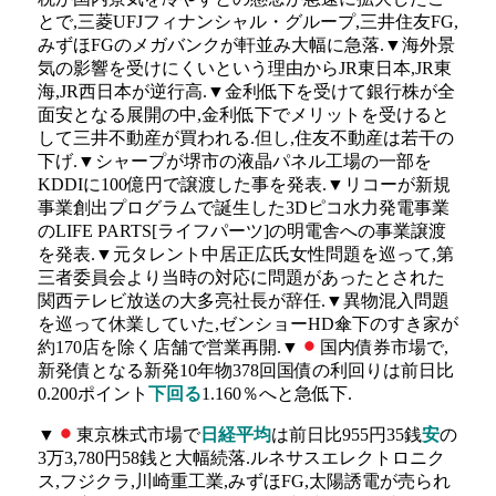
とで,三菱UFJフィナンシャル・グループ,三井住友FG,
みずほFGのメガバンクが軒並み大幅に急落.▼海外景
気の影響を受けにくいという理由からJR東日本,JR東
海,JR西日本が逆行高.▼金利低下を受けて銀行株が全
面安となる展開の中,金利低下でメリットを受けると
して三井不動産が買われる.但し,住友不動産は若干の
下げ.▼シャープが堺市の液晶パネル工場の一部を
KDDIに100億円で譲渡した事を発表.▼リコーが新規
事業創出プログラムで誕生した3Dピコ水力発電事業
のLIFE PARTS[ライフパーツ]の明電舎への事業譲渡
を発表.▼元タレント中居正広氏女性問題を巡って,第
三者委員会より当時の対応に問題があったとされた
関西テレビ放送の大多亮社長が辞任.▼異物混入問題
を巡って休業していた,ゼンショーHD傘下のすき家が
約170店を除く店舗で営業再開.▼
国内債券市場で,
新発債となる新発10年物378回国債の利回りは前日比
0.200ポイント
下回る
1.160％へと急低下.
▼
東京株式市場で
日経平均
は前日比955円35銭
安
の
3万3,780円58銭と大幅続落.ルネサスエレクトロニク
ス,フジクラ,川崎重工業,みずほFG,太陽誘電が売られ