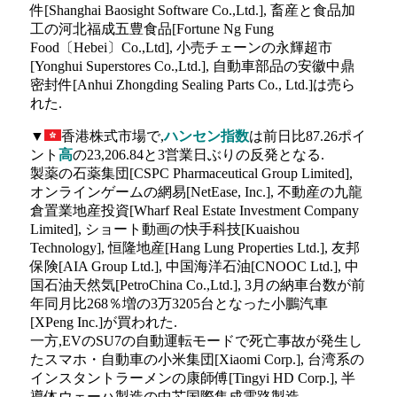
件[Shanghai Baosight Software Co.,Ltd.], 畜産と食品加
工の河北福成五豊食品[Fortune Ng Fung
Food〔Hebei〕Co.,Ltd], 小売チェーンの永輝超市
[Yonghui Superstores Co.,Ltd.], 自動車部品の安徽中鼎
密封件[Anhui Zhongding Sealing Parts Co., Ltd.]は売ら
れた.
▼
香港株式市場で,
ハンセン指数
は前日比87.26ポイ
ント
高
の23,206.84と3営業日ぶりの反発となる.
製薬の石薬集団[CSPC Pharmaceutical Group Limited],
オンラインゲームの網易[NetEase, Inc.], 不動産の九龍
倉置業地産投資[Wharf Real Estate Investment Company
Limited], ショート動画の快手科技[Kuaishou
Technology], 恒隆地産[Hang Lung Properties Ltd.], 友邦
保険[AIA Group Ltd.], 中国海洋石油[CNOOC Ltd.], 中
国石油天然気[PetroChina Co.,Ltd.], 3月の納車台数が前
年同月比268％増の3万3205台となった小鵬汽車
[XPeng Inc.]が買われた.
一方,EVのSU7の自動運転モードで死亡事故が発生し
たスマホ・自動車の小米集団[Xiaomi Corp.], 台湾系の
インスタントラーメンの康師傅[Tingyi HD Corp.], 半
導体ウェーハ製造の中芯国際集成電路製造