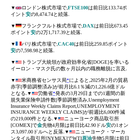
▼
ロンドン株式市場で,
FTSE100
は前日比133.74ポ
イント
安
の8,474.74と続落.
▼
フランクフルト株式市場で,
DAX
は前日比673.45
ポイント
安
の2万1,717.39と続落.
▼
パリ株式市場で,
CAC40
は前日比259.85ポイント
安
の7,598.98と続落.
▼
トランプ大統領が政府効率化省[DOGE]を率いる
イーロン・マスク氏の数ヶ月以内の職務離脱に言及.
▼
米商務省センサス局
*
によると,2025年2月の貿易
赤字[季節調整済み]が前月比6.1％減の1,226.6億ドル
となる.▼
労働省
*
発表の3月29日までの1週間の新
規失業保険申請件数[季節調整済み,Unemployment
Insurance Weekly Claims Report,UNEMPLOYMENT
INSURANCE WEEKLY CLAIMS]が前週比6,000件減
の219,000件となる.▼
ニューヨーク商品取引所
[COMEX]で
金
先物4月限は前日比42.90ドル
安
の1オン
ス3,097.00ドルへと反落.▼
ニューヨーク・マーカ
ンタイル取引所[NYMEX]でWTI
原油
先物5月限は前日