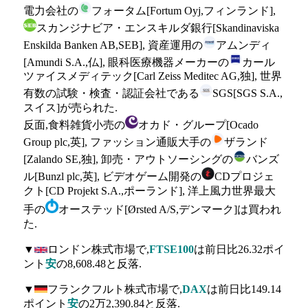
電力会社の
フォータム[Fortum Oyj,フィンランド],
スカンジナビア・エンスキルダ銀行[Skandinaviska
Enskilda Banken AB,SEB], 資産運用の
アムンディ
[Amundi S.A.,仏], 眼科医療機器メーカーの
カール
ツァイスメディテック[Carl Zeiss Meditec AG,独], 世界
有数の試験・検査・認証会社である
SGS[SGS S.A.,
スイス]が売られた.
反面,食料雑貨小売の
オカド・グループ[Ocado
Group plc,英], ファッション通販大手の
ザランド
[Zalando SE,独], 卸売・アウトソーシングの
バンズ
ル[Bunzl plc,英], ビデオゲーム開発の
CDプロジェ
クト[CD Projekt S.A.,ポーランド], 洋上風力世界最大
手の
オーステッド[Ørsted A/S,デンマーク]は買われ
た.
▼
ロンドン株式市場で,
FTSE100
は前日比26.32ポイ
ント
安
の8,608.48と反落.
▼
フランクフルト株式市場で,
DAX
は前日比149.14
ポイント
安
の2万2,390.84と反落.