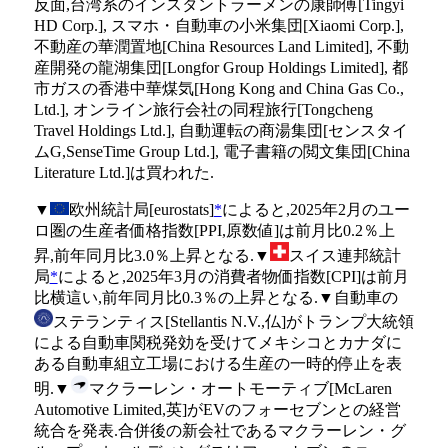
反面,台湾系のインスタントラーメンの康師傅[Tingyi
HD Corp.], スマホ・自動車の小米集団[Xiaomi Corp.],
不動産の華潤置地[China Resources Land Limited], 不動
産開発の龍湖集団[Longfor Group Holdings Limited], 都
市ガスの香港中華煤気[Hong Kong and China Gas Co.,
Ltd.], オンライン旅行会社の同程旅行[Tongcheng
Travel Holdings Ltd.], 自動運転の商湯集団[センスタイ
ムG,SenseTime Group Ltd.], 電子書籍の閲文集団[China
Literature Ltd.]は買われた.
▼
欧州統計局[eurostats]
*
によると,2025年2月のユー
ロ圏の生産者価格指数[PPI,原数値]は前月比0.2％上
昇,前年同月比3.0％上昇となる.▼
スイス連邦統計
局
*
によると,2025年3月の消費者物価指数[CPI]は前月
比横這い,前年同月比0.3％の上昇となる.▼自動車の
ステランティス[Stellantis N.V.,仏]がトランプ大統領
による自動車関税発効を受けてメキシコとカナダに
ある自動車組立工場における生産の一時的停止を表
明.▼
マクラーレン・オートモーティブ[McLaren
Automotive Limited,英]がEVのフォーセブンとの経営
統合を発表.合併後の新会社であるマクラーレン・グ