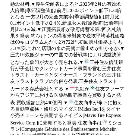
懸念材料.▼厚生労働省によると,2025年2月の有効求
人倍率[季節調整値]は前月比0.02ポイント低下1.24倍
となる.一方,2月の完全失業率[季節調整値]は前月比
0.1ポイント低下の2.4％.新規求人数[原数値]は前年同
月比5.9％減.▼江藤拓農相が政府備蓄米第2回入札結
果を発表.約7万トンの備蓄米対象で税抜平均落札価格
は60キログラムあたり2万722円.初回落札価格よりも
2.3％安.これで店頭の米の高騰に歯止めが掛かるか.▼
圧力IH炊飯ジャーの中国での苦戦等により減益決算
となった象印が大きく売られる.▼
三井住友信託銀
行が子会社でクレジットカード事業を営む三井住友
トラスト・カードとダイナース・ブランドの三井住
友トラストクラブの合併を発表.三井住友トラスト・
カードを存続会社とする.▼
丸紅が
住友ファーマ
からアジアにおける医薬品販売事業を買収すると発
表.買収総額は約490億円.▼
住友商事が傘下に抱え
る自動車点検・修理のマイダス[Midas Inc.]をタイヤ
小売チェーンを展開するメイビス[Mavis Tire Express
Service Corp.]に売却すると発表.住友商事は
ミシュ
ラン[Compagnie Générale des Établissements Michelin