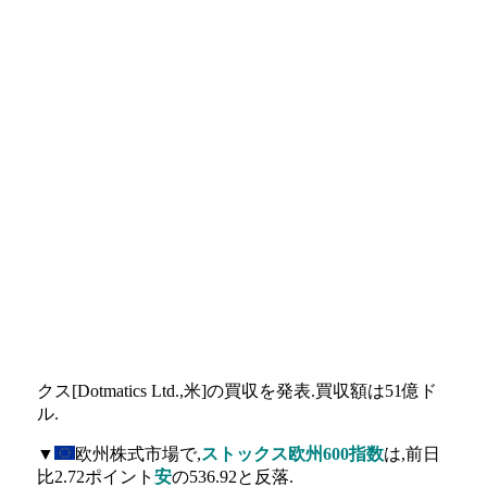
クス[Dotmatics Ltd.,米]の買収を発表.買収額は51億ド
ル.
▼
欧州株式市場で,
ストックス欧州600指数
は,前日
比2.72ポイント
安
の536.92と反落.