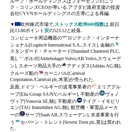
ループ・ホールディングスはフォーセブンのニッ
ク・コリンズCEOが率いる.アブダビ政府支援の投資
会社CYVNホールディングスの主導による再編.
▼
欧州株式市場で,
ストックス欧州600指数
は,前日
比13.80ポイント
安
の523.12と続落.
コンピュータ周辺機器の
ロジテック・インターナ
ショナル[Logitech International S.A.,スイス], 金融の
スタンダード・チャータード[Standard Chartered PLC,
英],
ボルボ[Aktiebolaget Volvo;AB Volvo,スウェーデ
ン], スポーツ用品大手の
アディダス[Adidas AG,独],
クルーズ船の
カーニバル[Carnival
Corporation./Carnival plc,米英]が売られた.
反面,ドイツ・ベルギーの送電事業者の
エリアグル
ープ[Elia Group SA/NV,ベルギー], 不動産の
ヴォノ
ヴィア[Vonovia SE,独], 不動産の
テイグ・イモビリ
エン[TAG Immobilien AG,独], 航空機・軍需品メーカ
ーの
サーブ[Saab AB,スウェーデン], 水道事業を行
う
セバーン・トレント[Severn Trent plc,英]は買われ
た.