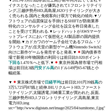
▼2025年3月の既存店売上高が前年同月比でで全社マ
イナスとなったことが嫌気されてJ.フロントリテイリ
ング,三越伊勢丹HD,高島屋,H2Oリテイリングが大き
く売られる.国内と免税客向け双方で鈍化の傾向.▼ソ
フトウェアの品質保証を手掛けるSHIFTが防衛業界
特化のコンサルティング会社を設立を昨日発表した
ことを受けて買われる.▼レッドハットがAWSマーケ
ットプレイスにおいて仮想化とAI製品群の国内提供
を開始.▼カドカワのゲーム子会社であるフロム・ソ
フトウェアが,任天堂の新型ゲーム機Nintendo Switch2
向けに新作ゲームを発売すると発表.▼
国内債券市
場で新発10年物国債の利回りは前日比0.020ポイント
下回る
1.470％へと低下.▼
東京外国為替市場で円相
場は前日比3銭
円安ドル高
の1ドル149円65-67銭と小
幅続落.
▼
東京株式市場で
日経平均
は前日比101円39銭
高
の
3万5,725円87銭と続伸.IHI,リクルートHD,ファースト
リテイリング,太陽誘電,川崎重工業が買われた.反面,
三越伊勢丹HD,J.フロントリテイリング,高島屋,東京
電力HD,img
src="http://www.digistats.net/image/2025/04/sumitomo_f.jpg"