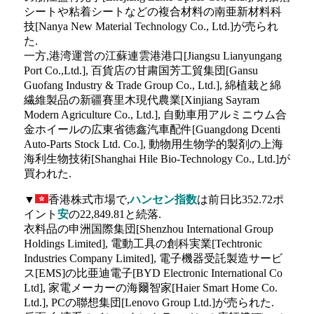
シートや粘着シートなどの複合材料の南亜新材料科
技[Nanya New Material Technology Co., Ltd.]が売られ
た.
一方,港湾運営の江蘇連雲港港口[Jiangsu Lianyungang
Port Co.,Ltd.], 百貨店の甘粛国芳工貿集団[Gansu
Guofang Industry & Trade Group Co., Ltd.], 綿植栽と綿
繊維製品の新疆賽里木現代農業[Xinjiang Sayram
Modern Agriculture Co., Ltd.], 自動車用アルミニウム合
金ホイールの広東省徳鑫汽車配件[Guangdong Dcenti
Auto-Parts Stock Ltd. Co.], 動物用生物学的製剤の上海
海利生物技術[Shanghai Hile Bio-Technology Co., Ltd.]が
買われた.
▼
香港株式市場で,
ハンセン指数
は前日比352.72ポ
イント
安
の22,849.81と続落.
衣料品の申洲国際集団[Shenzhou International Group
Holdings Limited], 電動工具の創科実業[Techtronic
Industries Company Limited], 電子機器受託製造サービ
ス[EMS]の比亜迪電子[BYD Electronic International Co
Ltd], 家電メーカーの海爾智家[Haier Smart Home Co.
Ltd.], PCの聯想集団[Lenovo Group Ltd.]が売られた.