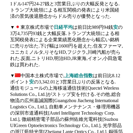
1ドル147円24-27銭と3営業日ぶりの大幅反発となる.
トランプ大統領による相互関税の発表により米国経
済の景気後退懸念からドル売りが優勢となった.
▼
東京株式市場で
日経平均
は前日比989円94銭
安
の
3万4,735円93銭と大幅反落.トランプ大統領による相
互関税発表による企業業績悪化懸念から幅広い銘柄
に売りが出た.下げ幅は1600円を超えた.住友ファーマ,
コニカミノルタ,りそなHD,フジクラ,川崎汽船が売ら
れた.反面,ニトリHD,明治HD,JR東海,イオン,小田急電
鉄は買われた.
▼
中国本土株式市場で,
上海総合指数
は前日比8.12
ポイント
安
の3,342.01と3営業日ぶりの反落となる.
通信モジュールの上海移遠通信技術[Quectel Wireless
Solutions Co., Ltd.]がストップ安を付ける.その他,総合
物流の広州嘉誠国際[Guangzhou Jiacheng International
Logistics Co., Ltd.], 自動車メンテナンス・修理用機器
の深圳市道通科技[Autel Intelligent Technology Corp.
Ltd.], 微細精密電子部品の蘇州佑維光電科技[Suzhou
UIGreen Optoelectronics Technology Co., Ltd.], 光学部品
の浙江藍特光学[Zhejiang Lante Optics Co., Ltd.], 銅張箔