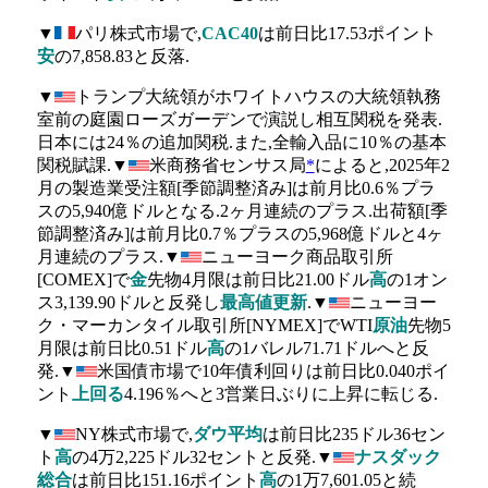
▼
パリ株式市場で,
CAC40
は前日比17.53ポイント
安
の7,858.83と反落.
▼
トランプ大統領がホワイトハウスの大統領執務
室前の庭園ローズガーデンで演説し相互関税を発表.
日本には24％の追加関税.また,全輸入品に10％の基本
関税賦課.▼
米商務省センサス局
*
によると,2025年2
月の製造業受注額[季節調整済み]は前月比0.6％プラ
スの5,940億ドルとなる.2ヶ月連続のプラス.出荷額[季
節調整済み]は前月比0.7％プラスの5,968億ドルと4ヶ
月連続のプラス.▼
ニューヨーク商品取引所
[COMEX]で
金
先物4月限は前日比21.00ドル
高
の1オン
ス3,139.90ドルと反発し
最高値更新
.▼
ニューヨー
ク・マーカンタイル取引所[NYMEX]でWTI
原油
先物5
月限は前日比0.51ドル
高
の1バレル71.71ドルへと反
発.▼
米国債市場で10年債利回りは前日比0.040ポイ
ント
上回る
4.196％へと3営業日ぶりに上昇に転じる.
▼
NY株式市場で,
ダウ平均
は前日比235ドル36セン
ト
高
の4万2,225ドル32セントと反発.▼
ナスダック
総合
は前日比151.16ポイント
高
の1万7,601.05と続