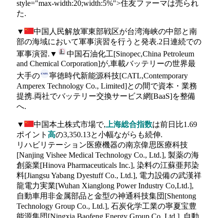
style="max-width:20;width:5%">住友ファーマは売られ
た.
▼
中国人民解放軍東部戦区が台湾海峡の中部と南
部の海域において軍事演習を行うと発表.2日連続での
軍事演習.▼
中国石油化工[Sinopec,China Petroleum
and Chemical Corporation]が,車載バッテリーの世界最
大手の
寧徳時代新能源科技[CATL,Contemporary
Amperex Technology Co., Limited]との間で資本・業務
提携.両社でバッテリー交換サービス網[BaaS]を整備
へ.
▼
中国本土株式市場で,
上海総合指数
は前日比1.69
ポイント
高
の3,350.13と小幅ながらも続伸.
リハビリテーション医療機器の南京偉思医療科技
[Nanjing Vishee Medical Technology Co., Ltd.], 製薬の海
創薬業[Hinova Pharmaceuticals Inc.], 染料の江蘇亜邦染
料[Jiangsu Yabang Dyestuff Co., Ltd.], 電力設備の武漢祥
龍電力実業[Wuhan Xianglong Power Industry Co,Ltd.],
自動車用非金属部品と金型の神通科技集団[Shentong
Technology Group Co., Ltd.], 石炭化学工業の寧夏宝豊
能源集団[Ningxia Baofeng Energy Group Co.,Ltd.], 自動