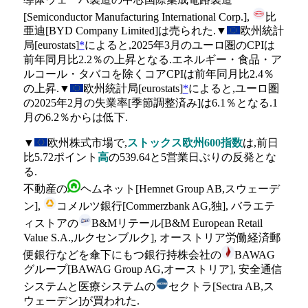
[Semiconductor Manufacturing International Corp.],
比
亜迪[BYD Company Limited]は売られた.▼
欧州統計
局[eurostats]
*
によると,2025年3月のユーロ圏のCPIは
前年同月比2.2％の上昇となる.エネルギー・食品・ア
ルコール・タバコを除くコアCPIは前年同月比2.4％
の上昇.▼
欧州統計局[eurostats]
*
によると,ユーロ圏
の2025年2月の失業率[季節調整済み]は6.1％となる.1
月の6.2％からは低下.
▼
欧州株式市場で,
ストックス欧州600指数
は,前日
比5.72ポイント
高
の539.64と5営業日ぶりの反発とな
る.
不動産の
ヘムネット[Hemnet Group AB,スウェーデ
ン],
コメルツ銀行[Commerzbank AG,独], バラエテ
ィストアの
B&Mリテール[B&M European Retail
Value S.A.,ルクセンブルク], オーストリア労働経済郵
便銀行などを傘下にもつ銀行持株会社の
BAWAG
グループ[BAWAG Group AG,オーストリア], 安全通信
システムと医療システムの
セクトラ[Sectra AB,ス
ウェーデン]が買われた.