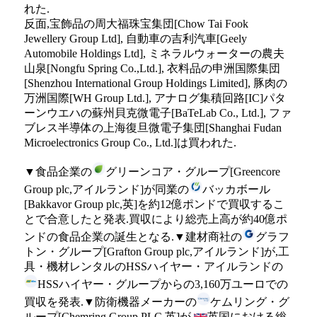
れた.
反面,宝飾品の周大福珠宝集団[Chow Tai Fook
Jewellery Group Ltd], 自動車の吉利汽車[Geely
Automobile Holdings Ltd], ミネラルウォーターの農夫
山泉[Nongfu Spring Co.,Ltd.], 衣料品の申洲国際集団
[Shenzhou International Group Holdings Limited], 豚肉の
万洲国際[WH Group Ltd.], アナログ集積回路[IC]パタ
ーンウエハの蘇州貝克微電子[BaTeLab Co., Ltd.], ファ
ブレス半導体の上海復旦微電子集団[Shanghai Fudan
Microelectronics Group Co., Ltd.]は買われた.
▼食品企業の
グリーンコア・グループ[Greencore
Group plc,アイルランド]が同業の
バッカボール
[Bakkavor Group plc,英]を約12億ポンドで買収するこ
とで合意したと発表.買収により総売上高が約40億ポ
ンドの食品企業の誕生となる.▼建材商社の
グラフ
トン・グループ[Grafton Group plc,アイルランド]が,工
具・機材レンタルのHSSハイヤー・アイルランドの
HSSハイヤー・グループからの3,160万ユーロでの
買収を発表.▼防衛機器メーカーの
ケムリング・グ
ループ[Chemring Group PLC,英]が,
英国における総