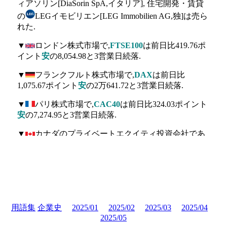
ィアソリン[DiaSorin SpA,イタリア], 住宅開発・賃貸
の
LEGイモビリエン[LEG Immobilien AG,独]は売ら
れた.
▼
ロンドン株式市場で,
FTSE100
は前日比419.76ポ
イント
安
の8,054.98と3営業日続落.
▼
フランクフルト株式市場で,
DAX
は前日比
1,075.67ポイント
安
の2万641.72と3営業日続落.
▼
パリ株式市場で,
CAC40
は前日比324.03ポイント
安
の7,274.95と3営業日続落.
▼
カナダのプライベートエクイティ投資会社であ
る
ブルックフィールド・アセット・マネジメント
[Brookfield Asset Management Inc.]が米国ので石油パイ
プラインを手掛ける
コロニアル・エンタープライ
ゼズ[Colonial Enterprises Inc.]を買収することで合意と
発表.出資総額の約15％相当の約5億ドルの拠出と
シェル[Shell plc,英]の持ち分16.125％も取得.2021年に
用語集
企業史
2025/01
2025/02
2025/03
2025/04
サイバー攻撃を受けて広く報道されたのコロニア
2025/05
ル・パイプライン[Colonial Pipeline Company]はコロニ