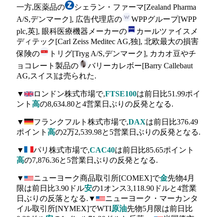
一方,医薬品の
シェラン・ファーマ[Zealand Pharma
A/S,デンマーク], 広告代理店の
WPPグループ[WPP
plc,英], 眼科医療機器メーカーの
カールツァイスメ
ディテック[Carl Zeiss Meditec AG,独], 北欧最大の損害
保険の
トリグ[Tryg A/S,デンマーク], カカオ豆やチ
ョコレート製品の
バリーカレボー[Barry Callebaut
AG,スイス]は売られた.
▼
ロンドン株式市場で,
FTSE100
は前日比51.99ポイ
ント
高
の8,634.80と4営業日ぶりの反発となる.
▼
フランクフルト株式市場で,
DAX
は前日比376.49
ポイント
高
の2万2,539.98と5営業日ぶりの反発となる.
▼
パリ株式市場で,
CAC40
は前日比85.65ポイント
高
の7,876.36と5営業日ぶりの反発となる.
▼
ニューヨーク商品取引所[COMEX]で
金
先物4月
限は前日比3.90ドル
安
の1オンス3,118.90ドルと4営業
日ぶりの反落となる.▼
ニューヨーク・マーカンタ
イル取引所[NYMEX]でWTI
原油
先物5月限は前日比