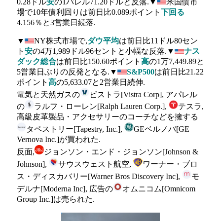
0.28ドル
安
の1バレル71.20ドルと反落.▼
米国債市
場で10年債利回りは前日比0.089ポイント
下回る
4.156％と3営業日続落.
▼
NY株式市場で,
ダウ平均
は前日比11ドル80セン
ト
安
の4万1,989ドル96セントと小幅な反落.▼
ナス
ダック総合
は前日比150.60ポイント
高
の1万7,449.89と
5営業日ぶりの反発となる.▼
S&P500
は前日比21.22
ポイント
高
の5,633.07と2営業日続伸.
電気と天然ガスの
ビストラ[Vistra Corp], アパレル
の
ラルフ・ローレン[Ralph Lauren Corp.],
テスラ,
高級皮革製品・アクセサリーのコーチなどを擁する
タペストリー[Tapestry, Inc.],
GEベルノバ[GE
Vernova Inc.]が買われた.
反面,
ジョンソン・エンド・ジョンソン[Johnson &
Johnson],
サウスウェスト航空,
ワーナー・ブロ
ス・ディスカバリー[Warner Bros Discovery Inc],
モ
デルナ[Moderna Inc], 広告の
オムニコム[Omnicom
Group Inc.]は売られた.