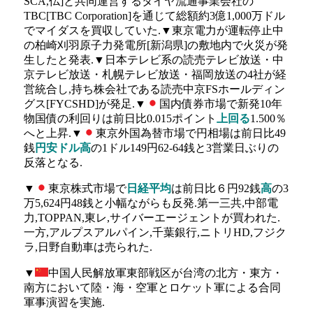
SCA,仏]と共同運営するタイヤ流通事業会社の
TBC[TBC Corporation]を通じて総額約3億1,000万ドル
でマイダスを買収していた.▼東京電力が運転停止中
の柏崎刈羽原子力発電所[新潟県]の敷地内で火災が発
生したと発表.▼日本テレビ系の読売テレビ放送・中
京テレビ放送・札幌テレビ放送・福岡放送の4社が経
営統合し,持ち株会社である読売中京FSホールディン
グス[FYCSHD]が発足.▼
国内債券市場で新発10年
物国債の利回りは前日比0.015ポイント
上回る
1.500％
へと上昇.▼
東京外国為替市場で円相場は前日比49
銭
円安ドル高
の1ドル149円62-64銭と3営業日ぶりの
反落となる.
▼
東京株式市場で
日経平均
は前日比６円92銭
高
の3
万5,624円48銭と小幅ながらも反発.第一三共,中部電
力,TOPPAN,東レ,サイバーエージェントが買われた.
一方,アルプスアルパイン,千葉銀行,ニトリHD,フジク
ラ,日野自動車は売られた.
▼
中国人民解放軍東部戦区が台湾の北方・東方・
南方において陸・海・空軍とロケット軍による合同
軍事演習を実施.