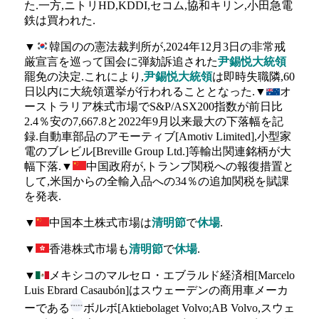
た.一方,ニトリHD,KDDI,セコム,協和キリン,小田急電
鉄は買われた.
▼
韓国のの憲法裁判所が,2024年12月3日の非常戒
厳宣言を巡って国会に弾劾訴追された
尹錫悦大統領
罷免の決定.これにより,
尹錫悦大統領
は即時失職隣,60
日以内に大統領選挙が行われることとなった.▼
オ
ーストラリア株式市場でS&P/ASX200指数が前日比
2.4％安の7,667.8と2022年9月以来最大の下落幅を記
録.自動車部品のアモーティブ[Amotiv Limited],小型家
電のブレビル[Breville Group Ltd.]等輸出関連銘柄が大
幅下落.▼
中国政府が,トランプ関税への報復措置と
して,米国からの全輸入品への34％の追加関税を賦課
を発表.
▼
中国本土株式市場は
清明節
で
休場
.
▼
香港株式市場も
清明節
で
休場
.
▼
メキシコのマルセロ・エブラルド経済相[Marcelo
Luis Ebrard Casaubón]はスウェーデンの商用車メーカ
ーである
ボルボ[Aktiebolaget Volvo;AB Volvo,スウェ