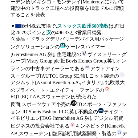
ーデン]がメキシコ・モンテレイ[Monterrey]において
建設中のトラック工場への投資額を10億ドルに増額
することを発表.
▼
欧州株式市場で,
ストックス欧州600指数
は,前日
比26.79ポインと
安
の496.33と3営業日続落.
医薬品・ドラッグデリバリーデバイス用パッケージ
ングソリューションの
ゲーレスハイマー
[Gerresheimer AG,独], 住宅建設の
ヴィストリー・グ
ループ[Vistry Group plc,旧Bovis Homes Group,英], オン
ラインの中古車ディーラーである
アウトアイン
ス・グループ[AUTO1 Group SE,独], ヨット製造の
アジムット[Azimut Benetti S.p.A.,イタリア], 北欧最大
のプライベート・エクイティ・ファンドの
EQT[EQT AB,スウェーデン]が売られた.
反面,スポーツウェア小売の
JDスポーツ・ファッシ
ョン[JD Sports Fashion PLC,英], 不動産の
テイグ・
イモビリエン[TAG Immobilien AG,独], デジタル消費
ビジネスの投資会社である
キンネビック[Kinnevik
AB,スウェーデン], 臨床診断用試薬開発・製造の
デ