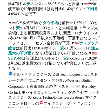
比4.76ドル
安
の1バレル66.95ドルへと反落.▼
米国
債市場で10年債利回りは前日比0.142ポイント
下回る
4.054％へと低下.
▼
NY株式市場で,
ダウ平均
は前日比1,679ドル39セ
ント
安
の4万545ドル93セントと大幅急落.トランプ大
統領による相互関税発表により,新型コロナウイルス
禍の2020年6月11日以来の下落幅・下落率となる.マグ
ニフィセント・セブン全銘柄が下落.▼
ナスダック
総合
は前日比1,050.44ポイント
安
の1万6,550.61と
過去
最大の下げ幅
となり3営業日ぶりの下落となる.▼
S&P500
は前日比274.45ポイント
安
の5,396.52と2020年
3月16日以来最大の下げ幅となり4営業日ぶりの反落
となる.
デル・テクノロジーズ[Dell Technologies Inc.], スト
レージの
ウェスタン・デジタル[Western Digital
Corporation], 家電量販店の
ベスト・バイ[Best Buy
Co Inc], モバイルコンピューティングの
ゼブラ・テ
クノロジーズ[Zebra Technologies Corporation], マイク
ロコントローラの
マイクロチップ･テクノロジー