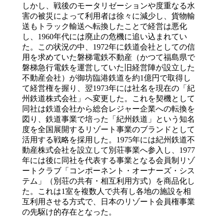
しかし、戦後のモータリゼーションや度重なる水
害の被災によって利用者は徐々に減少し、貨物輸
送もトラック輸送へ転換したことで経営は悪化
し、1960年代には廃止の危機に追い込まれてい
た。この状況の中、1972年に鉄道会社としての信
用を求めていた磐梯電鉄不動産（かつて福島県で
磐梯急行電鉄を運営していた旧経営陣が設立した
不動産会社）が御坊臨港鉄道を約1億円で取得し
て経営権を握り、翌1973年には社名を現在の「紀
州鉄道株式会社」へ変更した。これを契機として
同社は鉄道会社から総合レジャー企業への転換を
図り、鉄道事業で培った「紀州鉄道」という知名
度を全国展開するリゾート事業のブランドとして
活用する戦略を採用した。1975年には紀州鉄道不
動産株式会社を設立して別荘事業へ参入し、1977
年には後に同社を代表する事業となる会員制リゾ
ートクラブ「コンポーネント・オーナーズ・シス
テム」（別荘の共有・相互利用方式）を商品化し
た。これは1室を複数人で共有し各地の施設を相
互利用させる方式で、日本のリゾート会員権事業
の先駆け的存在となった。