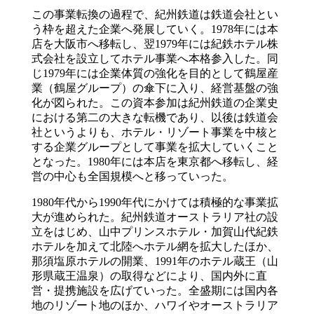
この事業転換の過程で、紀州鉄道は鉄道会社とい
う枠を超えた企業へ発展していく。1978年には本
店を大阪市へ移転し、翌1979年には紀鉄ホテル株
式会社を設立してホテル事業へ本格参入した。同
じ1979年には企業体質の強化を目的として鶴屋産
業（鶴屋グループ）の傘下に入り、経営基盤の強
化が図られた。この資本参加は紀州鉄道の企業史
における第二の大きな転機であり、以後は鉄道会
社というよりも、ホテル・リゾート事業を中核と
する企業グループとして事業を拡大していくこと
となった。1980年には本店を東京都へ移転し、経
営の中心も全国規模へと移っていった。
1980年代から1990年代にかけては積極的な事業拡
大が進められた。紀州鉄道オーストラリア社の設
立をはじめ、山中プリンスホテル・加賀山代紀鉄
ホテルを加えて北陸へホテル網を拡大したほか、
那須塩原ホテルの開業、1991年のホテル蔵王（山
形県蔵王温泉）の取得などにより、国内外に直
営・提携施設を広げていった。全盛期には国内各
地のリゾート地のほか、ハワイやオーストラリア