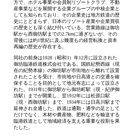
方で、ホテル事業や会員制リゾートクラブ、不動
産事業などを展開する企業グループの中核企業と
しても知られており、その企業史は地方鉄道の歴
史にとどまらず、日本のリゾート産業や企業買収
の歴史とも深く結び付いている。営業路線は御坊
駅から西御坊駅までの2.7kmに過ぎないが、その
背後には約1世紀に及ぶ幾度もの経営転換と資本
再編の歴史が存在する。
同社の前身は1928（昭和3）年12月に設立された
御坊臨港鉄道株式会社である。国鉄紀勢西線（現
在の紀勢本線）の御坊駅が市街地から離れて設置
されたことを受け、市街地や日高港との交通を確
保することを目的として地元有志によって設立さ
れた。1931年に御坊駅から御坊町駅（現・紀伊御
坊駅）までが開業し、翌1932年には松原口駅
（現・西御坊駅）まで、1934年には日高川駅まで
延伸され全通した。鉄道は通勤・通学の足として
だけでなく、木材や農産物、肥料などを輸送する
臨港鉄道として地域経済を支える重要な役割を果
たした。