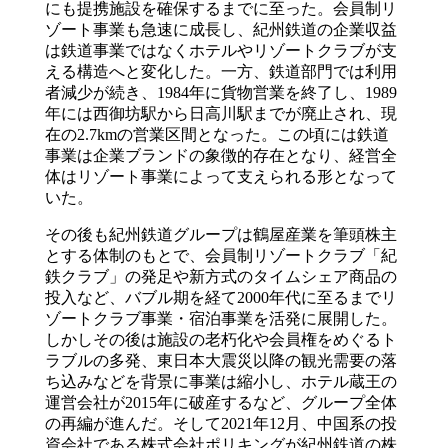
にも提携施設を確保するまでに至った。会員制リ
ゾート事業も急速に成長し、紀州鉄道の企業収益
は鉄道事業ではなくホテルやリゾートクラブが支
える構造へと変化した。一方、鉄道部門では利用
者減少が続き、1984年に貨物営業を終了し、1989
年には西御坊駅から日高川駅までが廃止され、現
在の2.7kmの営業区間となった。この頃には鉄道
事業は企業ブランドの象徴的存在となり、経営全
体はリゾート事業によって支えられる形となって
いた。
その後も紀州鉄道グループは鶴屋産業を筆頭株主
とする体制のもとで、会員制リゾートクラブ「紀
鉄クラブ」の発足や新方式のタイムシェア商品の
投入など、バブル期を経て2000年代に至るまでリ
ゾートクラブ事業・宿泊事業を活発に展開した。
しかしその後は施設の老朽化や会員権をめぐるト
ラブルの多発、東日本大震災以降の観光需要の落
ち込みなどを背景に事業は縮小し、ホテル蔵王の
運営会社が2015年に破産するなど、グループ全体
の再編が進んだ。そして2021年12月、中国系の投
資会社である株式会社ポリキングが紀州鉄道の株