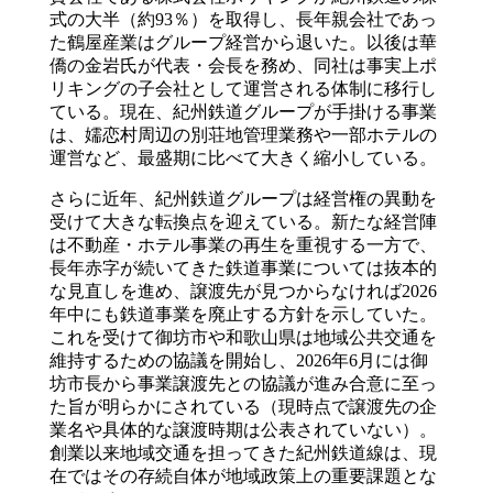
式の大半（約93％）を取得し、長年親会社であっ
た鶴屋産業はグループ経営から退いた。以後は華
僑の金岩氏が代表・会長を務め、同社は事実上ポ
リキングの子会社として運営される体制に移行し
ている。現在、紀州鉄道グループが手掛ける事業
は、嬬恋村周辺の別荘地管理業務や一部ホテルの
運営など、最盛期に比べて大きく縮小している。
さらに近年、紀州鉄道グループは経営権の異動を
受けて大きな転換点を迎えている。新たな経営陣
は不動産・ホテル事業の再生を重視する一方で、
長年赤字が続いてきた鉄道事業については抜本的
な見直しを進め、譲渡先が見つからなければ2026
年中にも鉄道事業を廃止する方針を示していた。
これを受けて御坊市や和歌山県は地域公共交通を
維持するための協議を開始し、2026年6月には御
坊市長から事業譲渡先との協議が進み合意に至っ
た旨が明らかにされている（現時点で譲渡先の企
業名や具体的な譲渡時期は公表されていない）。
創業以来地域交通を担ってきた紀州鉄道線は、現
在ではその存続自体が地域政策上の重要課題とな