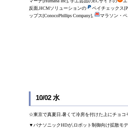
マーナ[Humana Inc], 手工芸品のECサイトの
エッ
反面,HCMソリューションの
ペイチェックス[Pa
ップス[ConocoPhillips Company],
マラソン・ペトロリ
10/02 水
☆東京で真夏日.暑くて冷房を付けた上にチョコ
▼パナソニックHDが,ロボット制御向け拡散モデルである