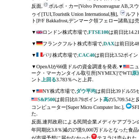
反面,
ボルボ・カー[Volvo Personvagnar 
ゥイ[TUI,Touristik Union International,独],
ルフト
ト[P/F Bakkafrost,デンマーク領フェロー諸島]は
▼
ロンドン株式市場で,
FTSE100
は前日比14.
▼
フランクフルト株式市場で,
DAX
は前日比48
▼
パリ株式市場で,
CAC40
は前日比3.52ポイン
▼OpenAIが66億ドルの資金調達を発表.▼
ニュ
ーク・マーカンタイル取引所[NYMEX]でWTI
原
ント
上回る
3.783％へと上昇.
▼
NY株式市場で,
ダウ平均
は前日比39ドル55
S&P500
は前日比0.79ポイント
高
の5,709.5
コンピューター[Super Micro Computer Inc.],
S
た.
反面,連邦政府による民間企業メディケアプラン
年同期比3.8％減の27億9,000万ドルとなった食品
が市場予想に届かなかった
テスラは売られた.