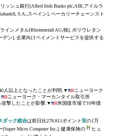
銀行[Allied Irish Banks plc,AIB,アイルラ
abadell, S.A.,スペイン], ベーカリーチェーンスト
ラインメタル[Rheinmetall AG,独], ポリウレタン
スウェーデン], 企業向けペイメントサービスを提供する
が140人以上となったことが判明.▼
ニューヨーク
▼
ニューヨーク・マーカンタイル取引所
ル攻撃したことが影響.▼
米国債市場で10年債
スダック総合
は前日比278.811ポイント
安
の1万
Micro Computer Inc.], 健康保険の
ヒュ