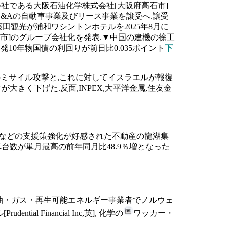
子会社である大阪石油化学株式会社[大阪府高石市]
L&Aの自動車事業及びリース事業を譲受へ.譲受
田観光が浦和ワシントンホテルを2025年8月に
覇市]のグループ会社化を発表.▼中国の建機の徐工
10年物国債の利回りが前日比0.035ポイント
下
へのミサイル攻撃と,これに対してイスラエルが報復
大きく下げた.反面,INPEX,大平洋金属,住友金
和などの支援策強化が好感された不動産の龍湖集
車台数が単月最高の前年同月比48.9％増となった
独], 石油・ガス・再生可能エネルギー事業者でノルウェ
ial Financial Inc,英], 化学の
ワッカー・