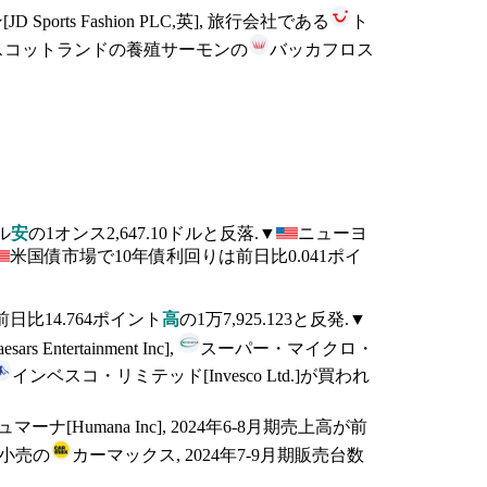
ports Fashion PLC,英], 旅行会社である
ト
ロー諸島とスコットランドの養殖サーモンの
バッカフロス
ル
安
の1オンス2,647.10ドルと反落.▼
ニューヨ
米国債市場で10年債利回りは前日比0.041ポイ
前日比14.764ポイント
高
の1万7,925.123と反発.▼
tertainment Inc],
スーパー・マイクロ・
インベスコ・リミテッド[Invesco Ltd.]が買われ
ュマーナ[Humana Inc], 2024年6-8月期売上高が前
車小売の
カーマックス, 2024年7-9月期販売台数