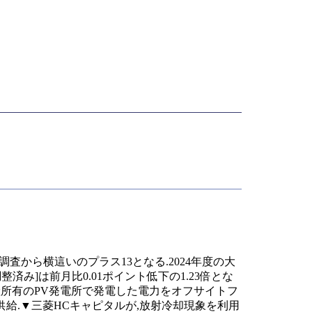
調査から横這いのプラス13となる.2024年度の大
済み]は前月比0.01ポイント低下の1.23倍とな
産所有のPV発電所で発電した電力をオフサイトフ
給.▼三菱HCキャピタルが,放射冷却現象を利用