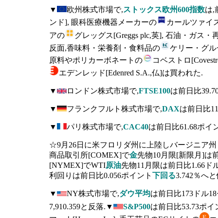
▼
欧州株式市場で,
ストックス欧州600指数
は,
ンド], 眼科医療機器メーカーの
カールツァイスメディ
アの
グレッグス[Greggs plc,英], 石油・ガ
反面,香味料・栄養剤・食料品の
ケリー・グループ
原料やポリカーボネートの
コベストロ[Coves
エデンレッド[Edenred S.A.,仏]は買われた.
▼
ロンドン株式市場で,
FTSE100
は前日比39.
▼
フランクフルト株式市場で,
DAX
は前日比11
▼
パリ株式市場で,
CAC40
は前日比61.68ポイ
☆9月26日に米フロリダ州に上陸しバージニア
商品取引所[COMEX]で
金
先物10月限[新限月]は前
[NYMEX]でWTI
原油
先物11月限は前日比1.66ド
利回りは前日比0.056ポイント
下回る
3.742％へ
▼
NY株式市場で,
ダウ平均
は前日比173ドル1
7,910.359と反落.▼
S&P500
は前日比53.73ポイ