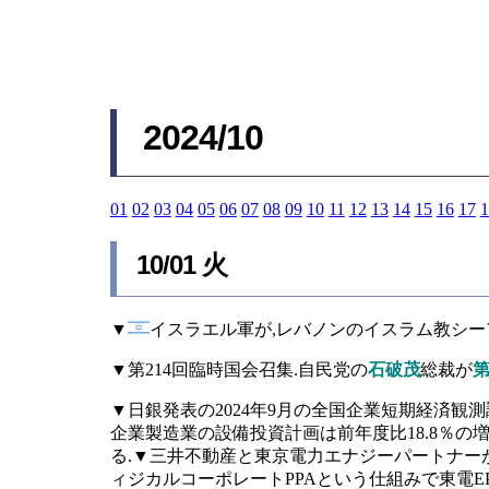
2024/10
01
02
03
04
05
06
07
08
09
10
11
12
13
14
15
16
17
1
10/01 火
▼
イスラエル軍が,レバノンのイスラム教シ
▼第214回臨時国会召集.自民党の
石破茂
総裁が
第
▼日銀発表の2024年9月の全国企業短期経済観測調
企業製造業の設備投資計画は前年度比18.8％の増加
る.▼三井不動産と東京電力エナジーパートナー
ィジカルコーポレートPPAという仕組みで東電E