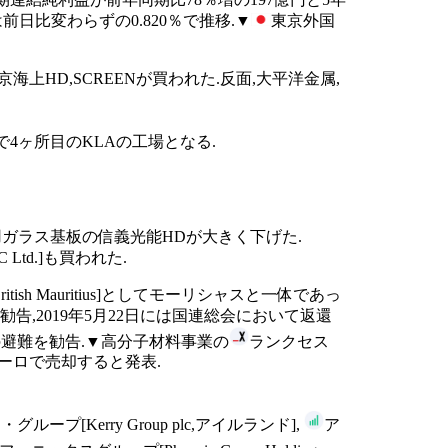
前日比変わらずの0.820％で推移.▼
東京外国
京海上HD,SCREENが買われた.反面,大平洋金属,
ルで4ヶ所目のKLAの工場となる.
用ガラス基板の信義光能HDが大きく下げた.
td.]も買われた.
ish Mauritius]としてモーリシャスと一体であっ
勧告,2019年5月22日には国連総会において返還
への避難を勧告.▼高分子材料事業の
ランクセス
万ユーロで売却すると発表.
グループ[Kerry Group plc,アイルランド],
ア