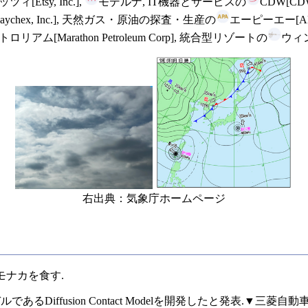
ツィ[Etsy, Inc.],
モデルナ, IT機器とサービスの
CDW[CDW
ychex, Inc.], 天然ガス・原油の探査・生産の
エーピーエー[AP
アム[Marathon Petroleum Corp], 統合型リゾートの
ウィン
右出典：気象庁ホームページ
モナカを食す.
Diffusion Contact Modelを開発したと発表.▼三菱自