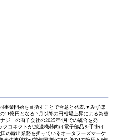
共同事業開始を目指すことで合意と発表.▼みずほ
減の11億円となる.7月以降の円相場上昇による為替
ナジーの両子会社の2025年4月での統合を発
ックコネクトが,放送機器向け電子部品を手掛け
地太田の輸出業務を担っているオータフーズマーケ
期連結純利益が前年同期比78％増の197億円と5年