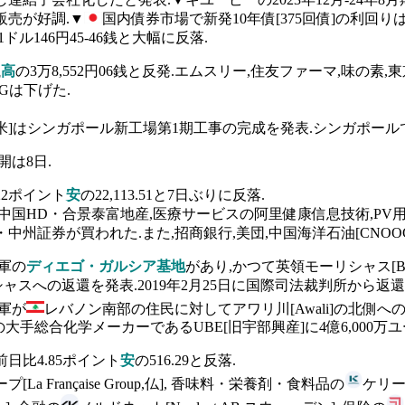
販売が好調.▼
国内債券市場で新発10年債[375回債]の利回りは
1ドル146円45-46銭と大幅に反落.
銭
高
の3万8,552円06銭と反発.エムスリー,住友ファーマ,味の素,東
Gは下げた.
Corp,米]はシンガポール新工場第1期工事の完成を発表.シンガポー
開は8日.
22ポイント
安
の22,113.51と7日ぶりに反落.
国HD・合景泰富地産,医療サービスの阿里健康信息技術,PV
証券が買われた.また,招商銀行,美団,中国海洋石油[CNOOC L
軍の
ディエゴ・ガルシア基地
があり,かつて英領モーリシャス[Brit
ャスへの返還を発表.2019年2月25日に国際司法裁判所から返還
軍が
レバノン南部の住民に対してアワリ川[Awali]の北側
を日本の大手総合化学メーカーであるUBE[旧宇部興産]に4億6,000
前日比4.85ポイント
安
の516.29と反落.
a Française Group,仏], 香味料・栄養剤・食料品の
ケリー・