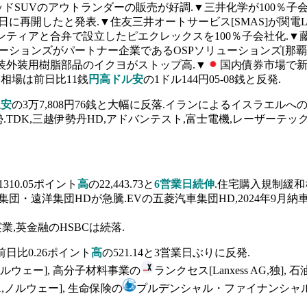
ブリッドSUVのアウトランダーの販売が好調.▼三井化学が100％
日に再開したと発表.▼住友三井オートサービス[SMAS]が関電
ティアと合弁で設立したピエクレックスを100％子会社化.▼藤
リューションズがパートナー企業であるOSPソリューションズ[那
装外装用樹脂部品のイクヨがストップ高.▼
国内債券市場で新発
相場は前日比11銭
円高ドル安
の1ドル144円05-08銭と反発.
銭
安
の3万7,808円76銭と大幅に反落.イランによるイスラエル
DK,三越伊勢丹HD,アドバンテスト,富士電機,レーザーテックが
310.05ポイント
高
の22,443.73と
6営業日続伸
.住宅購入規制緩
団・遠洋集団HDが急騰.EVの五菱汽車集団HD,2024年9月納
業,英金融のHSBCは続落.
前日比0.26ポイント
高
の521.14と3営業日ぶりに反発.
S,ノルウェー], 高分子材料事業の
ランクセス[Lanxess AG,
SA,ノルウェー], 生命保険の
プルデンシャル・ファイナンシャル[Prudent