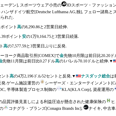
AB,スウェーデン], スポーツウェア小売の
JDスポーツ・ファッション[JD S
ハンザドイツ航空[Deutsche Lufthansa AG,独], フェ
売られた.
21ポイント
高
の8,290.86と2営業日続伸.
.39ポイント
安
の1万9,164.75と3営業日続落.
ト
高
の7,577.59と3営業日ぶりに反発.
ーヨーク商品取引所[COMEX]で
金
先物10月限は前日比20.20ド
油
先物11月限は前日比0.27ドル
高
の1バレル70.10ドルと続伸.▼
セント
高
の4万2,196ドル52セントと反発.▼
ナスダック総合
は
4と反発.ゲーム施設運営の
シーザーズ・エンターテインメント[Caesars En
FDC, 半導体製造プロセス制御の
KLA[KLA Corp], 資産運用の
の品質評価見直しによる利益圧迫が懸念された健康保険の
ヒ
の
コナグラ・ブランズ[Conagra Brands Inc],
ナイキ, 中古