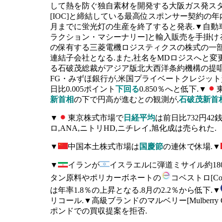
して熱を防ぐ独自素材を開発する大阪ガス発スター
[IOC]と締結している最高位スポンサー契約の年
月までに蛍光灯の生産を終了すると発表.▼自動
ラクション・マシーナリー]と輸入販売を手掛け
の保有する三菱電機ロジスティクスの株式の一部
連結子会社となる.また,社名をMDロジスへと変更
る石破茂総裁がアジア版北大西洋条約機構の提唱
FG・みずほ銀行が,米国プライベートクレジット資産
日比0.005ポイント
下回る
0.850％へと低下.▼
新首相
の下で円高が進むとの観測が,
石破茂新首
▼
東京株式市場で
日経平均
は前日比732円42
ロ,ANA,ニトリHD,ニチレイ,旭化成は売られた.
▼
中国本土株式市場は
国慶節
の連休で休場.▼
▼
イランが
イスラエルに弾道ミサイル約18
タン原料やポリカーボネートの
コベストロ[Cov
は年率1.8％の上昇となる.8月の2.2％から低下.▼
リコール.▼高級ブランドのマルベリー[Mulberry Gr
ポンドでの買収提案を拒否.