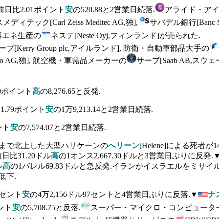
前日比2.01ポイント
安
の520.88と2営業日続落.
アライド・アイリッシュ
テック[Carl Zeiss Meditec AG,独],
サバデル銀行[Banc S
ス・再エネ生産の
ネステ[Neste Oyj,フィンランド]が売られた.
[Kerry Group plc,アイルランド], 防衛・自動車部品大手の
tro AG,独], 航空機・軍需品メーカーの
サーブ[Saab AB,
70ポイント
高
の8,276.65と反発.
1.79ポイント
安
の1万9,213.14と2営業日続落.
ント
安
の7,574.07と2営業日続落.
州まで北上した大型ハリケーンの
へリーン
[Helene]による死者
日比31.20ドル
高
の1オンス2,667.30ドルと3営業日ぶりに反発.
ル
高
の1バレル69.83ドルと急反発.イランがイスラエルをミサイ
と低下.
8セント
安
の4万2,156ドル97セントと4営業日ぶりに反落.▼
ナ
ント
安
の5,708.75と反落.
スーパー・マイクロ・コンピューター[Super 