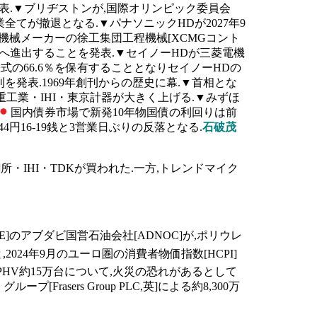
発表.▼ブリヂストンが,国際オリンピック委員会
てが撤退となる.▼パナソニックHDが2027年9
機械メーカーの徐工集団工程機械[XCMGコント
へ進出することを発表.▼セイノーHDが三菱電機
の66.6％を保有することとなりセイノーHDの
を発表.1969年創刊からの歴史に幕.▼首相とな
工業・IHI・東京計器が大きく上げる.▼みずほ
国内債券市場で新発10年物国債の利回りは前
44円16-19銭と3営業日ぶりの反落となる.
石破茂
所・IHI・TDKが買われた.一方,トレンドマイク
E]のアブダビ国営石油会社[ADNOC]が,ポリウレ
,2024年9月のユーロ圏の消費者物価指数[HCPI]
ジープのPHV約15万台について,火災の恐れがあるとして
Frasers Group PLC,英]による約8,300万