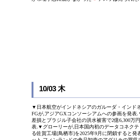
10/03 木
▼日本航空がインドネシアのガルーダ・インドネ
FGが,アジアGXコンソーシアムへの参画を発表.
差損とブラジル子会社の洪水被害で2億6,300万
表.▼グローリーが,日本国内初のデータコネク
る佐賀工場[鳥栖市]を2025年9月に閉鎖する
ット,フィンランドの食品卸売のアグリカの買収し連