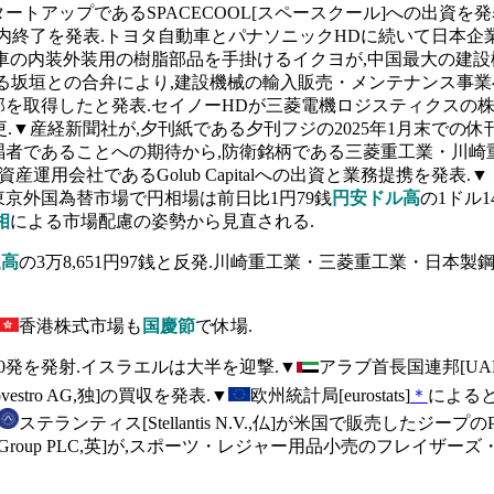
トアップであるSPACECOOL[スペースクール]への出資を
内終了を発表.トヨタ自動車とパナソニックHDに続いて日本企業全
車の内装外装用の樹脂部品を手掛けるイクヨが,中国最大の建設
る坂垣との合弁により,建設機械の輸入販売・メンテナンス事業
を取得したと発表.セイノーHDが三菱電機ロジスティクスの株式
.▼産経新聞社が,夕刊紙である夕刊フジの2025年1月末での休刊
者であることへの期待から,防衛銘柄である三菱重工業・川崎重
運用会社であるGolub Capitalへの出資と業務提携を発表.▼
東京外国為替市場で円相場は前日比1円79銭
円安ドル高
の1ドル1
相
による市場配慮の姿勢から見直される.
銭
高
の3万8,651円97銭と反発.川崎重工業・三菱重工業・日本製鋼
香港株式市場も
国慶節
で休場.
0発を発射.イスラエルは大半を迎撃.▼
アラブ首長国連邦[UA
estro AG,独]の買収を発表.▼
欧州統計局[eurostats]
＊
によると
ステランティス[Stellantis N.V.,仏]が米国で販売した
oup PLC,英]が,スポーツ・レジャー用品小売のフレイザーズ・グループ[