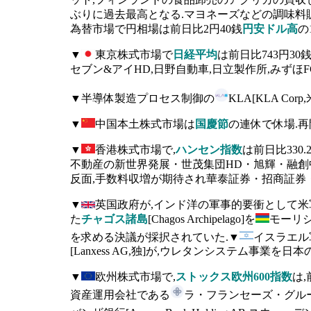
ぶりに過去最高となる.マヨネーズなどの調味料
為替市場で円相場は前日比2円40銭
円安ドル高
の
▼
東京株式市場で
日経平均
は前日比743円30
セブン&アイHD,日野自動車,日立製作所,みずほF
▼半導体製造プロセス制御の
KLA[KLA 
▼
中国本土株式市場は
国慶節
の連休で休場.再
▼
香港株式市場で,
ハンセン指数
は前日比330.
不動産の新世界発展・世茂集団HD・旭輝・融創中
反面,手数料収増が期待され華泰証券・招商証券・中州
▼
英国政府が,インド洋の軍事的要衝として米
た
チャゴス諸島
[Chagos Archipelago]を
モーリシ
を求める決議が採択されていた.▼
イスラエル
[Lanxess AG,独]が,ウレタンシステム事業
▼
欧州株式市場で,
ストックス欧州600指数
は,
資産運用会社である
ラ・フランセーズ・グループ[L