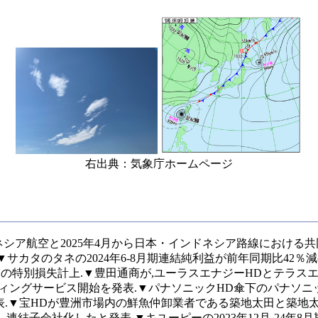
右出典：気象庁ホームページ
シア航空と2025年4月から日本・インドネシア路線における
▼サカタのタネの2024年6-8月期連結純利益が前年同期比42％
円の特別損失計上.▼豊田通商が,ユーラスエナジーHDとテラスエ
ティングサービス開始を発表.▼パナソニックHD傘下のパナソニ
と発表.▼宝HDが豊洲市場内の鮮魚仲卸業者である築地太田と築
結子会社化したと発表.▼キユーピーの2023年12月-24年8月