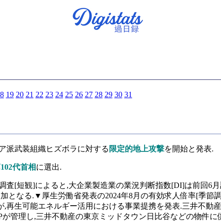
8
19
20
21
22
23
24
25
26
27
28
29
30
31
ーア派武装組織ヒズボラに対する
限定的地上攻撃
を開始と発表.
102代首相
に選出.
査[短観]によると,大企業製造業の業況判断指数[DI]は前回6月
となる.▼厚生労働省発表の2024年8月の有効求人倍率[季節調整
が,再生可能エネルギー活用における事業提携を発表.三井不動
Pが管理し,三井不動産の東京ミッドタウン日比谷などの物件に供