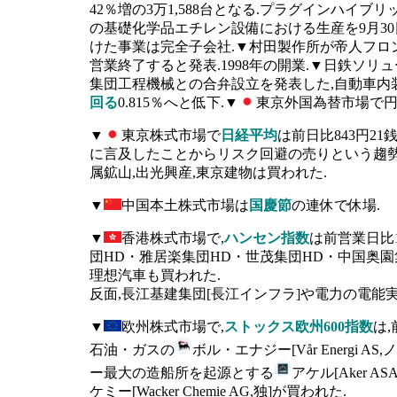
42％増の3万1,588台となる.プラグインハイ
の基礎化学品エチレン設備における生産を9月30
けた事業は完全子会社.▼村田製作所が帝人フロン
営業終了すると発表.1998年の開業.▼日鉄ソ
集団工程機械との合弁設立を発表した,自動車内
回る
0.815％へと低下.▼
東京外国為替市場で円
▼
東京株式市場で
日経平均
は前日比843円21
に言及したことからリスク回避の売りという趨勢.T
属鉱山,出光興産,東京建物は買われた.
▼
中国本土株式市場は
国慶節
の連休で休場.
▼
香港株式市場で,
ハンセン指数
は前営業日比1
団HD・雅居楽集団HD・世茂集団HD・中国奥園集
理想汽車も買われた.
反面,長江基建集団[長江インフラ]や電力の電能実
▼
欧州株式市場で,
ストックス欧州600指数
は,
石油・ガスの
ボル・エナジー[Vår Energi A
ー最大の造船所を起源とする
アケル[Aker A
ケミー[Wacker Chemie AG,独]が買われた.