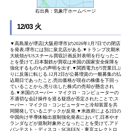
右出典：気象庁ホームページ
12/03 火
▼高島屋が堺店[大阪府堺市]の2026年1月7日での閉店
を発表.堺市には別に泉北店がある.▼トランプ次期米
大統領がUSスチール買収計画反対表明を行なったこ
とを受けて,日本製鉄が買収は米国の国家安全保障を
強化するものちの声明を出す.▼関西電力が5営業日ぶ
りに反落に転じる.12月2日が公募増資の一般募集の払
込期日であったこと,売出価格が現在の株価を下回っ
ていることから,売り出した株式の売却が懸念され
る.▼米国のスーパー・マイクロ・コンピューターの
不適切な会計操作を巡る疑惑が否定されたことで,ス
ーパー・マイクロ・コンピューターと冷却装置を共
同開発しているニデックが反発.▼米政府による2日の
中国向け半導体輸出規制強化発表において,日本やオ
ランダなどが規制対象外となったことを受けて,アド
バンテスト・ディスコ・SCREEN・東京エレクトロ