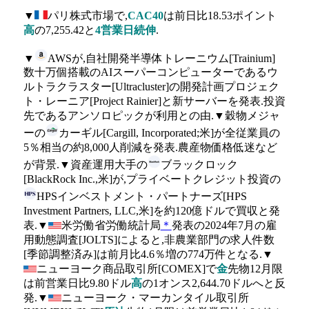
▼
パリ株式市場で,
CAC40
は前日比18.53ポイント
高
の7,255.42と
4営業日続伸
.
▼
AWSが,自社開発半導体トレーニウム[Trainium]
数十万個搭載のAIスーパーコンピューターであるウ
ルトラクラスター[Ultracluster]の開発計画プロジェク
ト・レーニア[Project Rainier]と新サーバーを発表.投資
先であるアンソロピックが利用との由.▼穀物メジャ
ーの
カーギル[Cargill, Incorporated;米]が全従業員の
5％相当の約8,000人削減を発表.農産物価格低迷など
が背景.▼資産運用大手の
ブラックロック
[BlackRock Inc.,米]が,プライベートクレジット投資の
HPSインベストメント・パートナーズ[HPS
Investment Partners, LLC,米]を約120億ドルで買収と発
表.▼
米労働省労働統計局
＊
発表の2024年7月の雇
用動態調査[JOLTS]によると,非農業部門の求人件数
[季節調整済み]は前月比4.6％増の774万件となる.▼
ニューヨーク商品取引所[COMEX]で
金
先物12月限
は前営業日比9.80ドル
高
の1オンス2,644.70ドルへと反
発.▼
ニューヨーク・マーカンタイル取引所