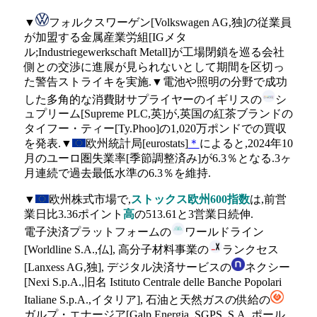
▼
フォルクスワーゲン[Volkswagen AG,独]の従業員
が加盟する金属産業労組[IGメタ
ル;Industriegewerkschaft Metall]が工場閉鎖を巡る会社
側との交渉に進展が見られないとして期間を区切っ
た警告ストライキを実施.▼電池や照明の分野で成功
した多角的な消費財サプライヤーのイギリスの
シ
ュプリーム[Supreme PLC,英]が,英国の紅茶ブランドの
タイフー・ティー[Ty.Phoo]の1,020万ポンドでの買収
を発表.▼
欧州統計局[eurostats]
＊
によると,2024年10
月のユーロ圏失業率[季節調整済み]が6.3％となる.3ヶ
月連続で過去最低水準の6.3％を維持.
▼
欧州株式市場で,
ストックス欧州600指数
は,前営
業日比3.36ポイント
高
の513.61と3営業日続伸.
電子決済プラットフォームの
ワールドライン
[Worldline S.A.,仏], 高分子材料事業の
ランクセス
[Lanxess AG,独], デジタル決済サービスの
ネクシー
[Nexi S.p.A.,旧名 Istituto Centrale delle Banche Popolari
Italiane S.p.A.,イタリア], 石油と天然ガスの供給の
ガルプ・エナージア[Galp Energia, SGPS, S.A.,ポール