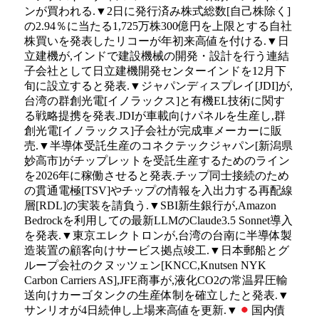
ンが買われる.▼2日に発行済み株式総数[自己株除く]
の2.94％に当たる1,725万株300億円を上限とする自社
株買いを発表したリコーが年初来高値を付ける.▼日
立建機が,インドで建設機械の開発・設計を行う連結
子会社として日立建機開発センターインドを12月下
旬に設立すると発表.▼ジャパンディスプレイ[JDI]が,
台湾の群創光電[イノラックス]と有機EL技術に関す
る戦略提携を発表.JDIが車載向けパネルを生産し,群
創光電[イノラックス]子会社が完成車メーカーに販
売.▼半導体受託生産のコネクテックジャパン[新潟県
妙高市]がチップレットを受託生産するためのライン
を2026年に稼働させると発表.チップ同士接続のため
の貫通電極[TSV]やチップの情報を入出力する再配線
層[RDL]の実装を請負う.▼SBI新生銀行が,Amazon
Bedrockを利用しての最新LLMのClaude3.5 Sonnet導入
を発表.▼東京エレクトロンが,台湾の台南に半導体製
造装置の顧客向けサービス拠点竣工.▼日本郵船とグ
ループ会社のクヌッツェン[KNCC,Knutsen NYK
Carbon Carriers AS],JFE商事が,液化CO2の常温昇圧輸
送向けカーゴタンクの生産体制を確立したと発表.▼
サンリオが4日続伸し上場来高値を更新.▼
国内債