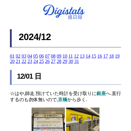
2024/12
01
02
03
04
05
06
07
08
09
10
11
12
13
14
15
16
17
18
19
20
21
22
23
24
25
26
27
28
29
30
31
12/01 日
☆はや,師走.預けていた時計を受け取りに
銀座
へ.直行
するのも勿体無いので,
京橋
から歩く.