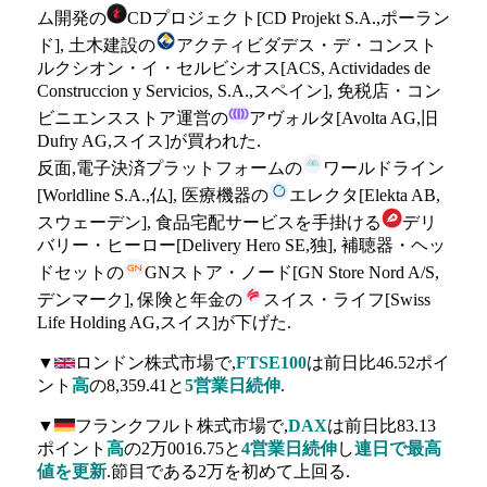
ム開発の
CDプロジェクト[CD Projekt S.A.,ポーラン
ド], 土木建設の
アクティビダデス・デ・コンスト
ルクシオン・イ・セルビシオス[ACS, Actividades de
Construccion y Servicios, S.A.,スペイン], 免税店・コン
ビニエンスストア運営の
アヴォルタ[Avolta AG,旧
Dufry AG,スイス]が買われた.
反面,電子決済プラットフォームの
ワールドライン
[Worldline S.A.,仏], 医療機器の
エレクタ[Elekta AB,
スウェーデン], 食品宅配サービスを手掛ける
デリ
バリー・ヒーロー[Delivery Hero SE,独], 補聴器・ヘッ
ドセットの
GNストア・ノード[GN Store Nord A/S,
デンマーク], 保険と年金の
スイス・ライフ[Swiss
Life Holding AG,スイス]が下げた.
▼
ロンドン株式市場で,
FTSE100
は前日比46.52ポイ
ント
高
の8,359.41と
5営業日続伸
.
▼
フランクフルト株式市場で,
DAX
は前日比83.13
ポイント
高
の2万0016.75と
4営業日続伸
し
連日で最高
値を更新
.節目である2万を初めて上回る.