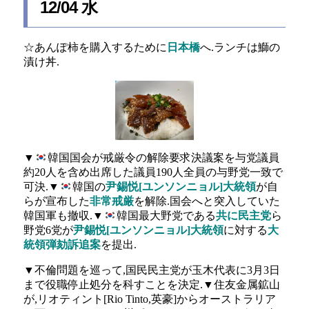
12/04 水
☆あんぽ柿を購入するために
日本橋
へ.ランチは鰤の
漬け丼.
▼
韓国国会が戒厳令の解除要求決議案を与党議員
約20人を含め出席した議員190人全員の与野党一致で
可決.▼
韓国の
尹錫悦[ユンソンニョル]大統領
が自
らが宣布した
非常戒厳
を解除.国会へと突入していた
韓国軍も撤収.▼
韓国最大野党である
共に民主党
ら
野党6党が
尹錫悦[ユンソンニョル]大統領
に対する
大
統領弾劾訴追案
を提出.
▼不倫問題を巡って,国民民主党が玉木代表に3月3日
まで役職停止処分を科すことを決定.▼住友金属鉱山
が,リオティント[Rio Tinto,英豪]からオーストラリア