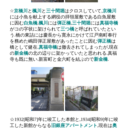
☆
京橋川
と
楓川
と
三十間堀
はクロスしていて,
京橋川
には小魚を献上する網役の拝領屋敷である白魚屋敷
に因む
白魚橋
,
楓川
には
弾正橋
,
三十間堀
には
真福寺橋
がコの字状に架けられて
三つ橋
と呼ばれていたとい
う.橋の東詰には慶長から寛永にかけて江戸南町奉行
を務めた嶋田弾正屋敷があったことに因む
弾正橋
は
橋として健在.
真福寺橋
は撤去されてしまったが,現在
の
新金橋
の北の辺りに架かっていたと思われる.真福
寺も既に無い.新富町と金六町を結ぶので
新金橋
.
☆1932[昭和7]年に竣工した本館と,1934[昭和9]年に竣
工した新館からなる
旧銀座アパートメント
,現在は
奥