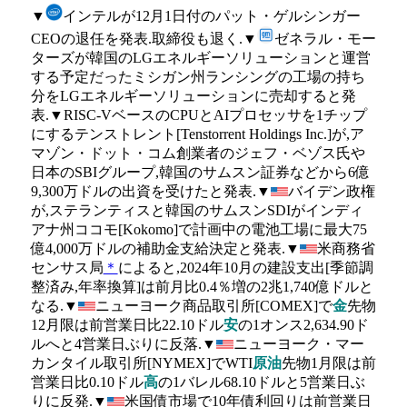
▼
インテルが12月1日付のパット・ゲルシンガー
CEOの退任を発表.取締役も退く.▼
ゼネラル・モー
ターズが韓国のLGエネルギーソリューションと運営
する予定だったミシガン州ランシングの工場の持ち
分をLGエネルギーソリューションに売却すると発
表.▼RISC-VベースのCPUとAIプロセッサを1チップ
にするテンストレント[Tenstorrent Holdings Inc.]が,ア
マゾン・ドット・コム創業者のジェフ・ベゾス氏や
日本のSBIグループ,韓国のサムスン証券などから6億
9,300万ドルの出資を受けたと発表.▼
バイデン政権
が,ステランティスと韓国のサムスンSDIがインディ
アナ州ココモ[Kokomo]で計画中の電池工場に最大75
億4,000万ドルの補助金支給決定と発表.▼
米商務省
センサス局
＊
によると,2024年10月の建設支出[季節調
整済み,年率換算]は前月比0.4％増の2兆1,740億ドルと
なる.▼
ニューヨーク商品取引所[COMEX]で
金
先物
12月限は前営業日比22.10ドル
安
の1オンス2,634.90ド
ルへと4営業日ぶりに反落.▼
ニューヨーク・マー
カンタイル取引所[NYMEX]でWTI
原油
先物1月限は前
営業日比0.10ドル
高
の1バレル68.10ドルと5営業日ぶ
りに反発.▼
米国債市場で10年債利回りは前営業日