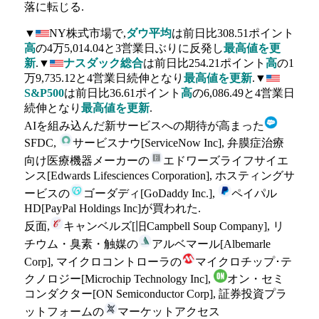
落に転じる.
▼
NY株式市場で,
ダウ平均
は前日比308.51ポイント
高
の4万5,014.04と3営業日ぶりに反発し
最高値を更
新
.▼
ナスダック総合
は前日比254.21ポイント
高
の1
万9,735.12と4営業日続伸となり
最高値を更新
.▼
S&P500
は前日比36.61ポイント
高
の6,086.49と4営業日
続伸となり
最高値を更新
.
AIを組み込んだ新サービスへの期待が高まった
SFDC,
サービスナウ[ServiceNow Inc], 弁膜症治療
向け医療機器メーカーの
エドワーズライフサイエ
ンス[Edwards Lifesciences Corporation], ホスティングサ
ービスの
ゴーダディ[GoDaddy Inc.],
ペイパル
HD[PayPal Holdings Inc]が買われた.
反面,
キャンベルズ[旧Campbell Soup Company], リ
チウム・臭素・触媒の
アルベマール[Albemarle
Corp], マイクロコントローラの
マイクロチップ･テ
クノロジー[Microchip Technology Inc],
オン・セミ
コンダクター[ON Semiconductor Corp], 証券投資プラ
ットフォームの
マーケットアクセス