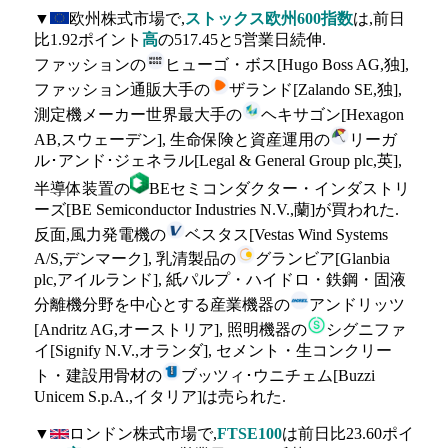
▼
欧州株式市場で,
ストックス欧州600指数
は,前日
比1.92ポイント
高
の517.45と5営業日続伸.
ファッションの
ヒューゴ・ボス[Hugo Boss AG,独],
ファッション通販大手の
ザランド[Zalando SE,独],
測定機メーカー世界最大手の
ヘキサゴン[Hexagon
AB,スウェーデン], 生命保険と資産運用の
リーガ
ル･アンド･ジェネラル[Legal & General Group plc,英],
半導体装置の
BEセミコンダクター・インダストリ
ーズ[BE Semiconductor Industries N.V.,蘭]が買われた.
反面,風力発電機の
ベスタス[Vestas Wind Systems
A/S,デンマーク], 乳清製品の
グランビア[Glanbia
plc,アイルランド], 紙パルプ・ハイドロ・鉄鋼・固液
分離機分野を中心とする産業機器の
アンドリッツ
[Andritz AG,オーストリア], 照明機器の
シグニファ
イ[Signify N.V.,オランダ], セメント・生コンクリー
ト・建設用骨材の
ブッツィ･ウニチェム[Buzzi
Unicem S.p.A.,イタリア]は売られた.
▼
ロンドン株式市場で,
FTSE100
は前日比23.60ポイ