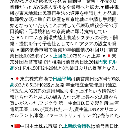
がAWSとの提携拡大を発表.自動車・金融・小売の3
業種だったAWS導入支援を全業種へと拡大.▼船井電
機が東京地裁に民事再生法の適用を申請したと発表.
取締役が既に準自己破産を東京地裁に申請し手続開
始となっていたが,これに対して代表取締役会長の原
田義昭・元環境相が東京高裁に即時抗告してい
た.▼NTTコムが循環式陸上養殖システムの研究・開
発・提供を行う子会社としてNTTアクアの設立を発
表.▼国内債券市場で新発10年物国債の利回りは前営
業日比0.025ポイント
上回る
1.075％へと上昇.▼
東
京外国為替市場で円相場は前営業日比26銭
円安ドル
高
の1ドル150円24-26銭と8営業日ぶりの反落となる.
▼
東京株式市場で
日経平均
は前営業日比304円99銭
高
の3万8,513円02銭と反発.年金積立金管理運用独立
行政法人[GPIF]の運用利回り引き上げという情報が
報じられると,株式の組み入れ比率上昇への思惑から
買いが入った.フジクラ,第一生命HD,日立製作所,古河
電気工業,TDKが買われた.一方,資生堂,DNP,オリエン
タルランド,東急,ファーストリテイリングは売られた.
▼
中国本土株式市場で,
上海総合指数
は前営業日比