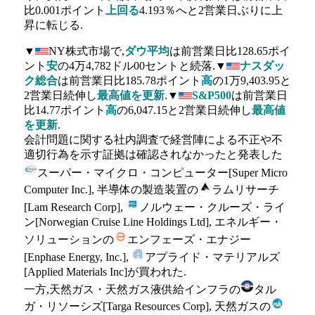
比0.001ポイント
上回る
4.193％へと2営業日ぶりに上
昇に転じる.
▼
NY株式市場で,
ダウ平均
は前営業日比128.65ポイ
ント
安
の4万4,782ドル00セントと続落.▼
ナスダッ
ク総合
は前営業日比185.78ポイント
高
の1万9,403.95と
2営業日続伸し
最高値を更新
.▼
S&P500
は前営業日
比14.77ポイント
高
の6,047.15と2営業日続伸し
最高値
を更新
.
会計問題に関する社内調査で経営陣による不正や不
適切行為を示す証拠は確認されなかったと発表した
スーパー・マイクロ・コンピューター[Super Micro
Computer Inc.], 半導体の製造装置の
ラムリサーチ
[Lam Research Corp],
ノルウェー・クルーズ・ライ
ン[Norwegian Cruise Line Holdings Ltd], エネルギー・
ソリューションの
エンフェーズ・エナジー
[Enphase Energy, Inc.],
アプライド・マテリアルズ
[Applied Materials Inc]が買われた.
一方,天然ガス・天然ガス液供給インフラの
タル
ガ・リソーシズ[Targa Resources Corp], 天然ガスの