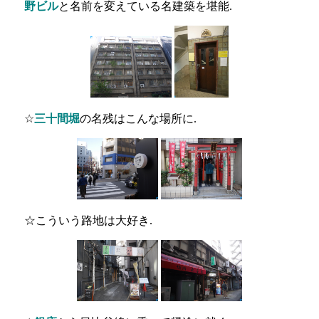
野ビル
と名前を変えている名建築を堪能.
☆
三十間堀
の名残はこんな場所に.
☆こういう路地は大好き.