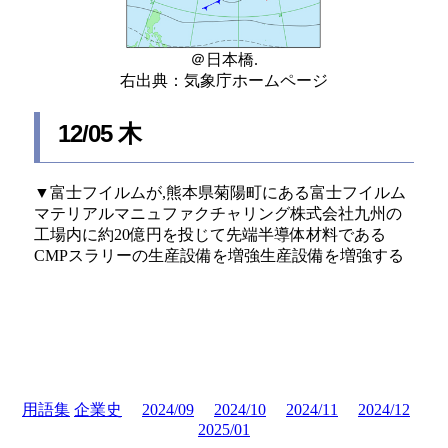
＠日本橋.
右出典：気象庁ホームページ
12/05 木
▼富士フイルムが,熊本県菊陽町にある富士フイルム
マテリアルマニュファクチャリング株式会社九州の
工場内に約20億円を投じて先端半導体材料である
CMPスラリーの生産設備を増強生産設備を増強する
と発表.CMPスラリー[Chemical Mechanical Polishing;化
学的機械研磨]は,硬さの異なる配線や絶縁膜が混在す
る半導体表面を均一に平坦化する研磨剤.スラリー
[slurry]は固体粒子が水の中に分散した懸濁体のこ
と.▼クスリのアオキが伏見屋[秋田県仙北市],マルホ
ンカウボーイ・マルホンマートの本間物産[伏見屋子
会社],トップマート[伏見屋子会社],LogiPlanning 仙台
用語集
企業史
2024/09
2024/10
2024/11
2024/12
[伏見屋子会社]が展開するスーパーマーケット46店舗
2025/01
の2025年2月28日付での譲受けを発表.各店舗は2025年