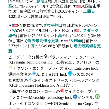
[NYMEX]でWTI
原油
先物1月限は前営業日比1.84ドル
高
の1バレル69.94ドルと2営業日続伸.▼
米国債市場
で10年債利回りは前営業日比0.028ポイント
上回る
4.221％へと2営業日連続で上昇.
▼
NY株式市場で,
ダウ平均
は前日比76ドル47セン
ト
安
の4万4,705ドル53セントと続落.▼
ナスダック
総合
は前日比76.963ポイント
高
の1万9,480.911と3日続
伸し連日で
過去最高値を更新
.▼
S&P500
は前日比
2.73ポイント
高
の6,049.88と3日続伸し
過去最高値を更
新
.
ビッグデータ分析の
パランティア・テクノロジー
ズ[Palantir Technologies Inc.], 公共安全テクノロジーの
アクソン・エンタープライズ[Axon Enterprise Inc],
通信事業者の
AT＆T[AT&T Inc],
シスコ, 水素・
窒素製造の
CFインダストリーズ・ホールディング
ス[CF Industries Holdings Inc]が上げた.
反面,マイクロコントローラの
マイクロチップ･テ
クノロジー[Microchip Technology Inc],
インテル,
オン・セミコンダクター[ON Semiconductor Corp],