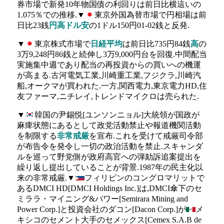
券市場で新発10年物国債の利回りは前日比横這いの
1.075％での推移.▼
東京外国為替市場で円相場は前
日比23銭
円高ドル安
の1ドル150円01-02銭と反発.
▼
東京株式市場で
日経平均
は前日比735円84銭
高
の
3万9,248円86銭と続伸し3万9,000円台を回復.中間配当
実施集中週であり配当の再投資からの買いへの機運
が高まる.古河電気工業,川崎重工業,フジクラ,川崎汽
船,オークマが買われた.一方,関西電力,東京電力HD,住
友ファーマ,ニチレイ,トレンドマイクロは売られた.
▼
韓国の尹錫悦[ユンソンニョル]大統領が国政が
麻痺状態にあるとして政党活動禁止や報道機関活動
を制限する
非常戒厳
を宣布.これを受けて戒厳司令部
が布告令を発令し一切の政治活動を禁止.スキャンダ
ルを巡って野党側が政府高官への弾劾訴追案提出を
繰り返し提出していることが背景.1987年の民主化以
来の非常戒厳.▼
フィリピンのコングロマリットで
あるDMCI HD[DMCI Holdings Inc.]は,DMCI傘下のセ
ミララ・マイニング&パワー[Semirara Mining and
Power Corp.]と投資会社のダコン[Dacon Corp.]が
メ
キシコのセメント大手のセメックス[Cemex S.A.B de