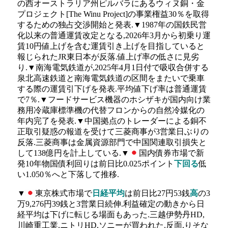
の西オーストラリア州ピルバラにあるウィヌ銅・金
プロジェクト[The Winu Project]の事業権益30％を取得
するための独占交渉開始と発表.▼1987年の国鉄民営
化以来の普通運賃改定となる,2026年3月から初乗り運
賃10円値上げを含む運賃引き上げを目指していると
報じられたJR東日本が反落.値上げ率の低さに見劣
り.▼南海電気鉄道が,2025年4月1日付で吸収合併する
泉北高速鉄道と南海電気鉄道の区間をまたいで乗車
する際の運賃引下げを発表.平均値下げ率は普通運賃
で7％.▼フードサービス機器のホシザキが国内向け業
務用冷蔵庫標準機の代替フロンからの自然冷媒化の
年内完了を発表.▼中国拠点のトレーダーによる銅不
正取引疑惑の報道を受けて三菱商事が3営業日ぶりの
反落.三菱商事は金属資源部門で中国関連取引損失と
して138億円を計上している.▼
国内債券市場で新
発10年物国債利回りは前日比0.025ポイント
下回る
低
い1.050％へと下落して推移.
▼
東京株式市場で
日経平均
は前日比27円53銭
高
の3
万9,276円39銭と3営業日続伸.利益確定の動きから日
経平均は下げに転じる場面もあった.三越伊勢丹HD,
川崎重工業,ニトリHD,ソニーが買われた.反面,りそな