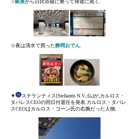
☆
銀座
から日比谷線に乗って帰途に就く.
☆夜は清水で買った
静岡おでん
.
▼
ステランティス[Stellantis N.V.,仏]が,カルロス・
タバレスCEOの同日付退任を発表.カルロス・タバレ
スCEOはカルロス・ゴーン氏の右腕だった人物.