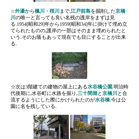
☆
外濠
から
楓川
・
桜川
まで,
江戸前島
を掘削した
京橋
川
の唯一と言っても良い名残の護岸をまずは見
る.1954[昭和29]年から1959[昭和34]年に掛けて埋め立
てられたものの,護岸の一部はそのまま埋められたと
いう.そのお蔭もあって現在でも目にすることが出来
る.
☆次は3階建ての建物の屋上にある
水谷橋公園
.明治時
代後期に,水谷町に水路を掘り,
三十間堀
と
京橋川
と合
流するようにした際にかけられたのが
水谷橋
.今は公
園に名を残している.