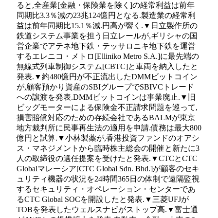
ると,全産業[金融・保険業を除く]の経常利益は前年
同期比3.3％減の23兆124億円となる.製造業の経常利
益は前年同期比15.1％減.円高が響く.▼日立製作所の
鉄道システム事業を担う日立レールが,ギリシャの国
営企業でアテネ地下鉄・テッサロニキ地下鉄を運営
するエレニコ・メトロ[Elliniko Metro S.A.]に最先端の
無線式列車制御システム[CBTC]と車両を納入したと
発表.▼約480億円が不正流出したDMMビットコイン
が,顧客預かり資産のSBIグループでSBIVCトレード
への譲渡を発表.DMMビットコインは事業廃止.▼旧
ビッグモーターによる保険金不正請求問題を巡って,
損害賠償対応のための存続会社であるBALMが東京
地方裁判所に民事再生法の適用を申請.債務は最大800
億円と試算.▼小林製薬が,香港投資ファンドのオアシ
ス・マネジメントから臨時株主総会の開催と新たに3
人の取締役の選任提案を受けたと発表.▼CTCとCTC
Globalマレーシア[CTC Global Sdn. Bhd.]が顧客のセキ
ュリティ機器の状況を24時間365日の体制で遠隔監視
するセキュリティ・オペレーション・センターであ
るCTC Global SOCを開設したと発表.▼三菱UFJが
TOBを発表したウェルスナビがストップ高.▼富士通