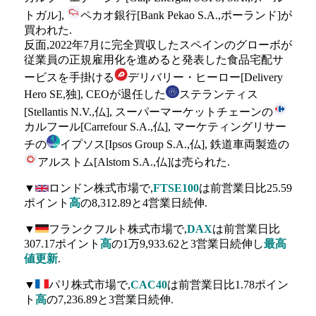
トガル],
ペカオ銀行[Bank Pekao S.A.,ポーランド]が
買われた.
反面,2022年7月に完全買収したスペインのグローボが
従業員の正規雇用化を進めると発表した食品宅配サ
ービスを手掛ける
デリバリー・ヒーロー[Delivery
Hero SE,独], CEOが退任した
ステランティス
[Stellantis N.V.,仏], スーパーマーケットチェーンの
カルフール[Carrefour S.A.,仏], マーケティングリサー
チの
イプソス[Ipsos Group S.A.,仏], 鉄道車両製造の
アルストム[Alstom S.A.,仏]は売られた.
▼
ロンドン株式市場で,
FTSE100
は前営業日比25.59
ポイント
高
の8,312.89と4営業日続伸.
▼
フランクフルト株式市場で,
DAX
は前営業日比
307.17ポイント
高
の1万9,933.62と3営業日続伸し
最高
値更新
.
▼
パリ株式市場で,
CAC40
は前営業日比1.78ポイン
ト
高
の7,236.89と3営業日続伸.