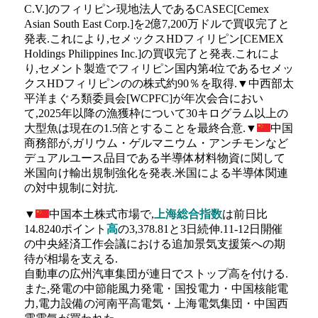
C.V.]のフィリピン現地法人であるCASEC[Cemex
Asian South East Corp.]を2億7,200万ドルで買収完了と
発表.これにより,セメックスHDフィリピン[CEMEX
Holdings Philippines Inc.]の買収完了と発表.これによ
り,セメント製造でフィリピン国内第4位であるセメッ
クスHDフィリピンのの株式約90％を取得.▼中西部太
平洋まぐろ類委員会[WCPFC]が年次会合におい
て,2025年以降の漁獲枠について30キログラム以上の
大型魚は現在の1.5倍とすることを最終合意.▼
中国
商務部が,ガリウム・ゲルマニウム・アンチモンなど
デュアルユース品目である半導体材料物資に関して
米国向け輸出規制強化を発表.米国による半導体関連
の対中規制に対抗.
▼
中国本土株式市場で,
上海総合指数
は前日比
14.8240ポイント
高
の3,378.81と3日続伸.11-12日開催
の中央経済工作会議における追加景気支援策への期
待が相場を支える.
自動車の広州汽車集団が連日でストップ高を付ける.
また,発電の中節能風力発電・国投電力・中国核能電
力,電力設備の河南平高電気・上海電気集団・中国西