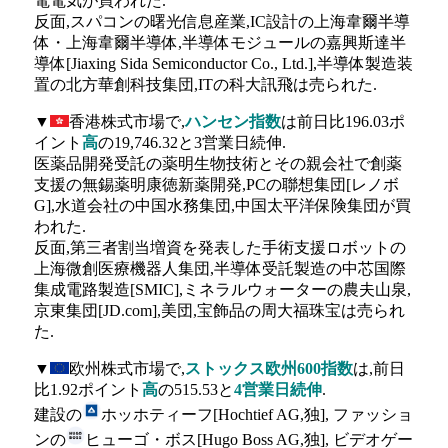
電電気が買われた.
反面,スパコンの曙光信息産業,IC設計の上海韋爾半導
体・上海韋爾半導体,半導体モジュールの嘉興斯達半
導体[Jiaxing Sida Semiconductor Co., Ltd.],半導体製造装
置の北方華創科技集団,ITの科大訊飛は売られた.
▼
香港株式市場で,
ハンセン指数
は前日比196.03ポ
イント
高
の19,746.32と3営業日続伸.
医薬品開発受託の薬明生物技術とその親会社で創薬
支援の無錫薬明康徳新薬開発,PCの聯想集団[レノボ
G],水道会社の中国水務集団,中国太平洋保険集団が買
われた.
反面,第三者割当増資を発表した手術支援ロボットの
上海微創医療機器人集団,半導体受託製造の中芯国際
集成電路製造[SMIC],ミネラルウォーターの農夫山泉,
京東集団[JD.com],美団,宝飾品の周大福珠宝は売られ
た.
▼
欧州株式市場で,
ストックス欧州600指数
は,前日
比1.92ポイント
高
の515.53と
4営業日続伸
.
建設の
ホッホティーフ[Hochtief AG,独], ファッショ
ンの
ヒューゴ・ボス[Hugo Boss AG,独], ビデオゲー