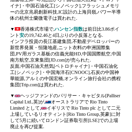
イナ]・中国石油化工[シノペック],フラッシュメモリ
ーの北京兆易創新科技,IC設計の上海貝嶺,パワー半導
体の杭州士蘭微電子は買われた.
▼
香港株式市場で,
ハンセン指数
は前日比3.86ポイ
ント
安
の19,742.46と4日ぶりの小反落となる.
インフラ投資の長江基建集団,不動産デベロッパーの
新世界発展・恒隆地産,ニット衣料の申洲国際集
団,PV用ガラス基板の信義光能HD,中国国際航空,中国
南方航空,京東集団[JD.com]が売られた.
反面,中国石油天然気[ペトロチャイナ]・中国石油化
工[シノペック]・中国海洋石[CNOOC],石炭の中国神
華能源,アルミの中国宏橋,オンライン旅行会社の携程
集団[Trip.com]は買われた.
▼
ヘッジファンドのパリサー・キャピタル[Palliser
Capital Ltd.,英]が,
オーストラリアで Rio Tinto
Limited として,
イギリスで Rio Tinto plc として二元
上場しているリオティント[Rio Tinto Group,英豪]に対
して5月に続いてロンドン証券取引所[LSE]での上場
廃止を再び提案.