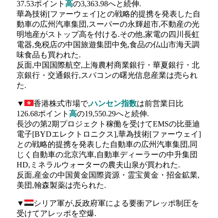
37.53ポイント
高
の3,363.98へと続伸.
華為技術[ファーウェイ]との戦略的提携を発表した自
動車の広州汽車集団,スーパーの永輝超市,不動産の光
明地産がストップ高を付ける.その他,家電の四川長虹
電器,免税店の中国旅遊集団中免,食品の仏山市海天調
味食品も買われた.
反面,中国国際航空,上海農村商業銀行・華夏銀行・北
京銀行・交通銀行,スパコンの曙光信息産業は売られ
た.
▼
香港株式市場で,
ハンセン指数
は前営業日比
126.68ポイント
高
の19,550.29へと続伸.
長沙の第2期プロジェクト稼働を受けてEMSの比亜迪
電子[BYDエレクトロニクス],華為技術[ファーウェイ]
との戦略的提携を発表した自動車の広州汽車集団,同
じく自動車の北京汽車,自動車ディーラーの中升集団
HD,ミネラルウォーターの農夫山泉が買われた.
反面,産金の中国黄金国際資源・霊宝黄金・招金鉱業,
美団,翰森製薬は売られた.
▼
シリア軍が,反政府軍による要衝アレッポ制圧を
受けてアレッポを空爆.