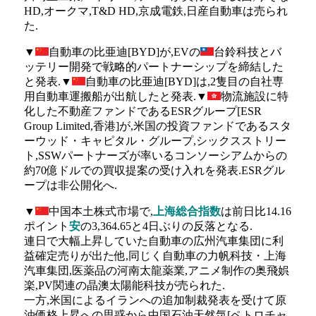
HD,オークマ,T&D HD,京成電鉄,日産自動車は売られ
た.
▼
自動車の比亜迪[BYD]が,EVの
台鈴科技とバ
ッテリー開発で戦略的パートナーシップを締結した
と発表.▼
自動車の比亜迪[BYD]は,2隻目の自社専
用自動車運搬船が出航したと発表.▼
物流施設に特
化した不動産ファンドであるESRグループ[ESR
Group Limited,香港]が,米国の投資ファンドであるスタ
ーウッド・キャピタル・グループ,シックスストリー
ト,SSWパートナーズが率いるコンソーシアムからの
約70億ドルでの買収提案の受け入れを発表.ESRグル
ープは非公開化へ.
▼
中国本土株式市場で,
上海総合指数
は前日比14.16
ポイント
安
の3,364.65と4日ぶりの反落となる.
連日で大幅上昇していた自動車の広州汽車集団に利
益確定売りが出た他,同じく自動車の力帆科技・上海
汽車集団,医薬品の河南太龍薬業,アニメ制作の奥飛娯
楽,PV関連の晶澳太陽能科技が売られた.
一方,米国によるイランへの追加制裁発表を受けて原
油価格上昇への思惑から中国石油天然気[ペトロチャ