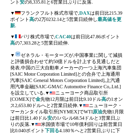
ント
安
の8,335.81と6営業日ぶりに反落.
▼
フランクフルト株式市場で,
DAX
は前日比215.39
ポイント
高
の2万0232.14と5営業日続伸し
最高値を更
新
.
▼
パリ株式市場で,
CAC40
は前日比47.86ポイント
高
の7,303.28と5営業日続伸.
▼
ゼネラル・モーターズが,中国事業に関して減損
と評価損合わせて約50億ドルを計上する見通しだと
発表.中国の三大自動車メーカーの一つ上海汽車集団
[SAIC Motor Corporation Limited]との合弁で上海通用
汽車[SAIC General Motors Corporation Limited],上汽通
用汽車金融[SAIC-GMAC Automotive Finance Co,.Ltd.]
を設立している.▼
ニューヨーク商品取引所
[COMEX]で
金
先物12月限は前日比9.10ドル
高
の1オン
ス2,653.80ドルへと2営業日続伸.▼
ニューヨーク・
マーカンタイル取引所[NYMEX]でWTI
原油
先物1月限
は前日比1.40ドル
安
の1バレル68.54ドルと3営業日ぶ
りの反落.▼
米国債市場で10年債利回りは前営業日
比0.040ポイント
下回る
4.180％へと2営業日ぶりに下