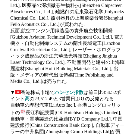
Ltd.], 医薬品の深圳微芯生物科技[Shenzhen Chipscreen
Biosciences Co., Ltd.], 難燃剤の広東聚石化学[Polyrocks
Chemical Co., Ltd.], 照明器具の上海飛楽音響[Shanghai
Feilo Acoustics Co., Ltd.]が買われた.
反面,航空エンジン用鍛造品の貴州航空技術開発
[Guizhou Aviation Technical Development Co., Ltd.], 電力
機器・自動化制御システムの蘭州長城電工[Lanzhou
Greatwall Electrician Co., Ltd.], レーザー・ホログラフ
ィック成形品の浙江京華激光科技[Zhejiang Jinghua
Laser Technology Co., Ltd.], 不動産開発と建材の上海匯
麗建材[Shanghai Huili Building Materials Co., Ltd.], 出
版・メディアの時代出版傳媒[Time Publishing and
Media Co., Ltd.]は売られた.
▼
香港株式市場で
ハンセン指数
は前日比354.52ポ
イント
高
の23,512.49と3営業日ぶりの反発となる.
自動車の理想汽車[Li Auto Inc.], 香港コングロマリッ
トの
長江和記実業[CK Hutchison Holdings Limited],
自動車・電池製造の比亜迪[BYD Company Ltd.], 中国
建設銀行[China Construction Bank Corp.], 自動車ディー
ラーの中升集団[Zhongsheng Group Holdings Ltd]が買