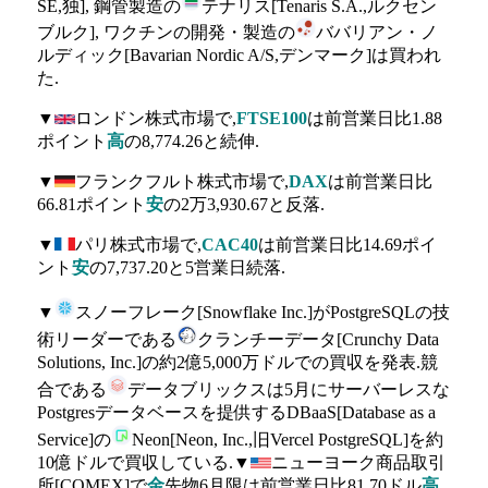
SE,独], 鋼管製造の
テナリス[Tenaris S.A.,ルクセン
ブルク], ワクチンの開発・製造の
ババリアン・ノ
ルディック[Bavarian Nordic A/S,デンマーク]は買われ
た.
▼
ロンドン株式市場で,
FTSE100
は前営業日比1.88
ポイント
高
の8,774.26と続伸.
▼
フランクフルト株式市場で,
DAX
は前営業日比
66.81ポイント
安
の2万3,930.67と反落.
▼
パリ株式市場で,
CAC40
は前営業日比14.69ポイ
ント
安
の7,737.20と5営業日続落.
▼
スノーフレーク[Snowflake Inc.]がPostgreSQLの技
術リーダーである
クランチーデータ[Crunchy Data
Solutions, Inc.]の約2億5,000万ドルでの買収を発表.競
合である
データブリックスは5月にサーバーレスな
Postgresデータベースを提供するDBaaS[Database as a
Service]の
Neon[Neon, Inc.,旧Vercel PostgreSQL]を約
10億ドルで買収している.▼
ニューヨーク商品取引
所[COMEX]で
金
先物6月限は前営業日比81.70ドル
高