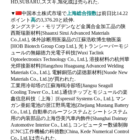
HD,SUBARU,スズキ,旭化成は売られた.
▼
中国本土株式市場で
上海総合指数
は前日比14.22
ポイント
高
の3,376.20と続伸.
タングステン・モリブデンなど金属合金加工品の陕
西斯瑞新材料[Shaanxi Sirui Advanced Materials
Co.,Ltd.], 体外診断用医薬品の江蘇浩欧博生物医薬
[HOB Biotech Group Corp Ltd.], 光トランシーバーモジ
ュールの無錫徳力光電子科技[Wuxi Taclink
Optoelectronics Technology Co., Ltd.], 溶接材料の杭州華
光焊接新材料[Hangzhou Huaguang Advanced Welding
Materials Co., Ltd.], 電解銅箔の諾徳新材料[Nuode New
Materials Co., Ltd.]が買われた.
工業用冷却塔の江蘇海鴎冷卻塔[Jiangsu Seagull
Cooling Tower Co., Ltd.],通信チップとモジュールの楽
鑫信息科技〔上海〕[Espressif Systems Co., Ltd.], マン
ガン亜鉛電池の浙江野馬電池[Zhejiang Mustang Battery
Co., Ltd.], 自動車のルーフシステムとシートシステム
用の内装部品の上海岱美汽車内飾件[Shanghai Daimay
Automotive Interior Co., Ltd.], コンピューター数値制御
[CNC]工作機械の科徳数[China, Kede Numerical Control
Co., Ltd.]は売られた.