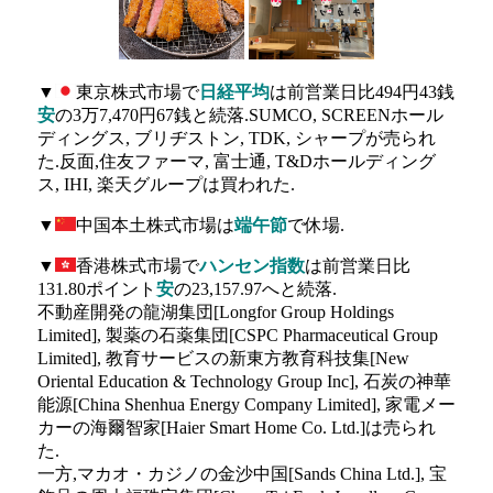
▼
東京株式市場で
日経平均
は前営業日比494円43銭
安
の3万7,470円67銭と続落.SUMCO, SCREENホール
ディングス, ブリヂストン, TDK, シャープが売られ
た.反面,住友ファーマ, 富士通, T&Dホールディング
ス, IHI, 楽天グループは買われた.
▼
中国本土株式市場は
端午節
で休場.
▼
香港株式市場で
ハンセン指数
は前営業日比
131.80ポイント
安
の23,157.97へと続落.
不動産開発の龍湖集団[Longfor Group Holdings
Limited], 製薬の石薬集団[CSPC Pharmaceutical Group
Limited], 教育サービスの新東方教育科技集[New
Oriental Education & Technology Group Inc], 石炭の神華
能源[China Shenhua Energy Company Limited], 家電メー
カーの海爾智家[Haier Smart Home Co. Ltd.]は売られ
た.
一方,マカオ・カジノの金沙中国[Sands China Ltd.], 宝