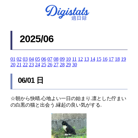
2025/06
01
02
03
04
05
06
07
08
09
10
11
12
13
14
15
16
17
18
19
20
21
22
23
24
25
26
27
28
29
30
06/01 日
☆朝から快晴.心地よい一日の始まり.凛とした佇まい
の白黒の猫と出会う.縁起の良い気がする.