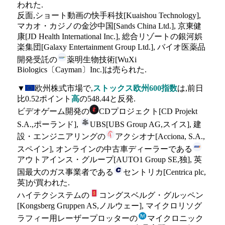
われた.
反面,ショート動画の快手科技[Kuaishou Technology],
マカオ・カジノの金沙中国[Sands China Ltd.], 京東健
康[JD Health International Inc.], 総合リゾートの銀河娯
楽集団[Galaxy Entertainment Group Ltd.], バイオ医薬品
開発受託の
薬明生物技術[WuXi
Biologics〔Cayman〕Inc.]は売られた.
▼
欧州株式市場で,
ストックス欧州600指数
は,前日
比0.52ポイント
高
の548.44と反発.
ビデオゲーム開発の
CDプロジェクト[CD Projekt
S.A.,ポーランド],
UBS[UBS Group AG,スイス], 建
設・エンジニアリングの
アクシオナ[Acciona, S.A.,
スペイン], オンラインの中古車ディーラーである
アウトアインス・グループ[AUTO1 Group SE,独], 英
国最大のガス事業者である
セントリカ[Centrica plc,
英]が買われた.
ハイテクシステムの
コングスベルグ・グルッペン
[Kongsberg Gruppen AS,ノルウェー], マイクロリソグ
ラフィー用レーザープロッターの
マイクロニック