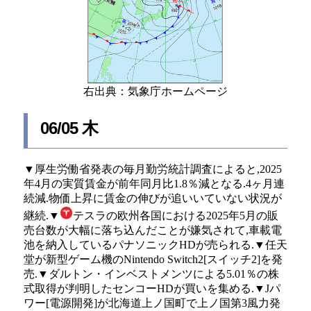
右出典：気象庁ホームページ
06/05 木
▼厚生労働省発表の毎月勤労統計調査によると,2025
年4月の実質賃金が前年同月比1.8％減となる.4ヶ月連
続減.物価上昇に賃金の伸びが追いいていない状況が
継続.▼
テスラの欧州各国における2025年5月の販
売台数が大幅に落ち込んだことが嫌気されて,車載電
池を納入しているパナソニックHDが売られる.▼任天
堂が新型ゲーム機のNintendo Switch2[スイッチ2]を発
売.▼ダルトン・インベストメンツによる5.01％の株
式取得が判明したセンコーHDが買いを集める.▼Jパ
ワー[電源開発]が北海道上ノ国町で上ノ国第3風力発