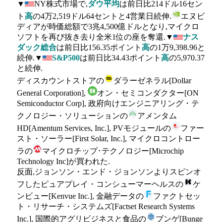
▼
NY株式市場で,
ダウ平均
は前日比214ドル16セン
ト
高
の4万2,519ドル64セントと4営業日続伸.
エヌビ
ディアが時価総額で3兆4,500億ドルとなり,マイクロ
ソフトを再び抜き去り全米1位の座を奪還.▼
ナス
ダック総合
は前日比156.35ポイント
高
の1万9,398.96と
続伸.▼
S&P500
は前日比34.43ポイント
高
の5,970.37
と続伸.
ディスカウントストアの
ダラーゼネラル[Dollar
General Corporation],
オン・セミコンダクター[ON
Semiconductor Corp], 政府向けエンジニアリング・テ
クノロジー・ソリューションの
アメンタム
HD[Amentum Services, Inc.], PVモジュールの
ファー
スト・ソーラー[First Solar, Inc.], マイクロコントロー
ラの
マイクロチップ･テクノロジー[Microchip
Technology Inc]が買われた.
反面,ジョンソン・エンド・ジョンソンよりスピンオ
フしたピュアプレイ・コンシューマーヘルスの
ケ
ンビュー[Kenvue Inc.], 金融データの
ファクトセッ
ト・リサーチ・システムズ[Factset Research Systems
Inc.], 国際的アグリビジネスと食品の
ブンゲ[Bunge