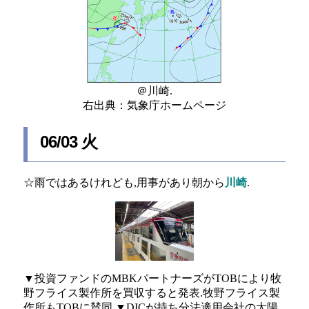
＠川崎.
右出典：気象庁ホームページ
06/03 火
☆雨ではあるけれども,用事があり朝から
川崎
.
▼投資ファンドのMBKパートナーズがTOBにより牧
野フライス製作所を買収すると発表.牧野フライス製
作所もTOBに賛同.▼DICが持ち分法適用会社の太陽