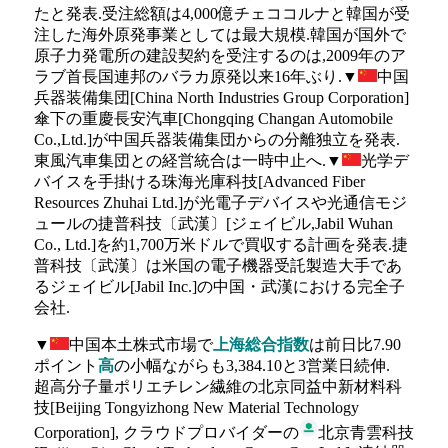
たと発表.受注総額は4,000億チェココルナと韓国が受
注した海外原発事業としては最大規模.韓国が国外で
原子力発電所の建設契約を受注するのは,2009年のア
ラブ首長国連邦のバラカ原発以来16年ぶり.▼
中国
兵器装備集団[China North Industries Group Corporation]
傘下の重慶長安汽車[Chongqing Changan Automobile
Co.,Ltd.]が中国兵器装備集団からの分離独立を発表.
東風汽車集団との経営統合は一時中止へ.▼
光学デ
バイスを手掛ける珠海光庫科技[Advanced Fiber
Resources Zhuhai Ltd.]が光電子デバイスや光通信モジ
ュールの捷普科技〔武漢〕[ジェイビル,Jabil Wuhan
Co., Ltd.]を約1,700万米ドルで買収する計画を発表.捷
普科技〔武漢〕は米国の電子機器受託製造大手であ
るジェイビル[Jabil Inc.]の中国・武漢における完全子
会社.
▼
中国本土株式市場で
上海総合指数
は前日比7.90
ポイント
高
の小幅ながらも3,384.10と3営業日続伸.
超高分子量ポリエチレン繊維の北京同益中新材料科
技[Beijing Tongyizhong New Material Technology
Corporation], クラウドプロバイダーの
北京青雲科技