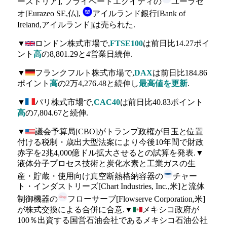
ーストリア], プライベートエクイティの
ユーラゼ
オ[Eurazeo SE,仏],
アイルランド銀行[Bank of
Ireland,アイルランド]は売られた.
▼
ロンドン株式市場で,
FTSE100
は前日比14.27ポイ
ント
高
の8,801.29と4営業日続伸.
▼
フランクフルト株式市場で,
DAX
は前日比184.86
ポイント
高
の2万4,276.48と続伸し
最高値を更新
.
▼
パリ株式市場で,
CAC40
は前日比40.83ポイント
高
の7,804.67と続伸.
▼
議会予算局[CBO]がトランプ政権が目玉と位置
付ける税制・歳出大型法案により今後10年間で財政
赤字を2兆4,000億ドル拡大させるとの試算を発表.▼
液体分子プロセス技術と炭化水素と工業ガスの生
産・貯蔵・使用向け真空断熱格納容器の
チャー
ト・インダストリーズ[Chart Industries, Inc.,米]と流体
制御機器の
フローサーブ[Flowserve Corporation,米]
が株式交換による合併に合意.▼
メキシコ政府が
100％出資する国営石油会社であるメキシコ石油公社