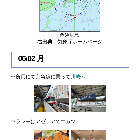
＠妙見島.
右出典：気象庁ホームページ
06/02 月
☆所用にて京急線に乗って
川崎
へ.
☆ランチはアゼリアで牛カツ.