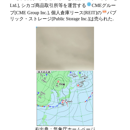
Ltd.], シカゴ商品取引所等を運営する
CMEグルー
プ[CME Group Inc.], 個人倉庫リース[REIT]の
パブ
リック・ストレージ[Public Storage Inc.]は売られた.
右出典：気象庁ホームページ