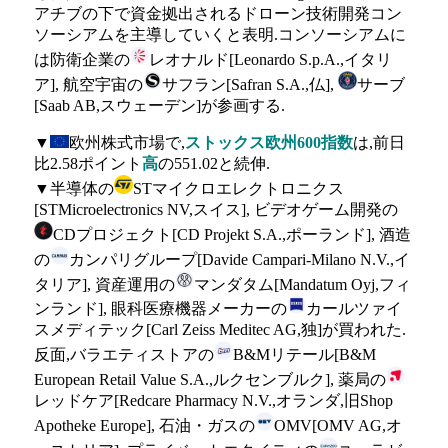
アチブの下で資金拠出されるドローン技術開発コン
ソーシアムを主導していくと表明.コンソーシアムに
は防衛企業の
レオナルド[Leonardo S.p.A.,イタリ
ア], 航空宇宙の
サフラン[Safran S.A.,仏],
サーブ
[Saab AB,スウェーデン]が参画する.
▼
欧州株式市場で,
ストックス欧州600指数
は,前日
比2.58ポイント
高
の551.02と続伸.
▼半導体の
STマイクロエレクトロニクス
[STMicroelectronics NV,スイス], ビデオゲーム開発の
CDプロジェクト[CD Projekt S.A.,ポーランド], 酒造
の
カンパリグループ[Davide Campari-Milano N.V.,イ
タリア], 資産運用の
マンダタム[Mandatum Oyj,フィ
ンランド], 眼科医療機器メーカーの
カールツァイ
スメディテック[Carl Zeiss Meditec AG,独]が買われた.
反面,バラエティストアの
B&Mリテール[B&M
European Retail Value S.A.,ルクセンブルク], 薬局の
レッドケア[Redcare Pharmacy N.V.,オランダ,旧Shop
Apotheke Europe], 石油・ガスの
OMV[OMV AG,オ