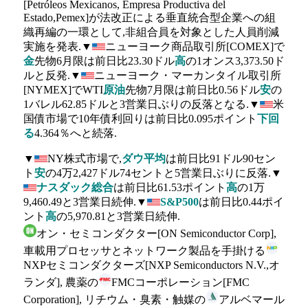
[Petróleos Mexicanos, Empresa Productiva del
Estado,Pemex]が法改正による垂直統合型企業への組
織再編の一環として,非組合員を対象とした人員削減
実施を発表.▼
ニューヨーク商品取引所[COMEX]で
金
先物6月限は前日比23.30ドル
高
の1オンス3,373.50ド
ルと反発.▼
ニューヨーク・マーカンタイル取引所
[NYMEX]でWTI
原油
先物7月限は前日比0.56ドル
安
の
1バレル62.85ドルと3営業日ぶりの反落となる.▼
米
国債市場で10年債利回りは前日比0.095ポイント
下回
る
4.364％へと続落.
▼
NY株式市場で,
ダウ平均
は前日比91ドル90セン
ト
安
の4万2,427ドル74セントと5営業日ぶりに反落.▼
ナスダック総合
は前日比61.53ポイント
高
の1万
9,460.49と3営業日続伸.▼
S&P500
は前日比0.44ポイ
ント
高
の5,970.81と3営業日続伸.
オン・セミコンダクター[ON Semiconductor Corp],
車載用プロセッサとネットワーク製品を手掛ける
NXPセミコンダクターズ[NXP Semiconductors N.V.,オ
ランダ], 農薬の
FMCコーポレーション[FMC
Corporation], リチウム・臭素・触媒の
アルベマール