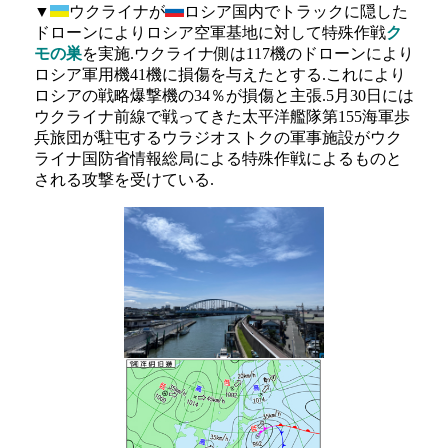
▼
ウクライナが
ロシア国内でトラックに隠した
ドローンによりロシア空軍基地に対して特殊作戦
ク
モの巣
を実施.ウクライナ側は117機のドローンにより
ロシア軍用機41機に損傷を与えたとする.これにより
ロシアの戦略爆撃機の34％が損傷と主張.5月30日には
ウクライナ前線で戦ってきた太平洋艦隊第155海軍歩
兵旅団が駐屯するウラジオストクの軍事施設がウク
ライナ国防省情報総局による特殊作戦によるものと
される攻撃を受けている.