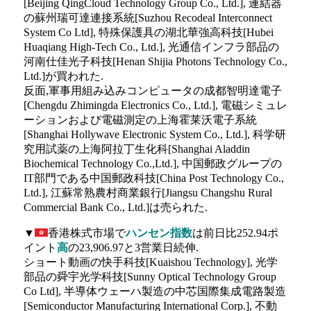
[Beijing QingCloud Technology Group Co., Ltd.], 連結器
の蘇州瑞可達連接系統[Suzhou Recodeal Interconnect
System Co Ltd], 特殊保護具の湖北華強高科技[Hubei
Huaqiang High-Tech Co., Ltd.], 光通信インフラ部品の
河南仕佳光子科技[Henan Shijia Photons Technology Co.,
Ltd.]が買われた.
反面,軍事用組み込みコンピュータの成都智明達電子
[Chengdu Zhimingda Electronics Co., Ltd.], 電磁シミュレ
ーションおよび電磁測定の上海霍莱沃電子系統
[Shanghai Hollywave Electronic System Co., Ltd.], 科学研
究用試薬の上海阿拉丁生化科[Shanghai Aladdin
Biochemical Technology Co.,Ltd.], 中国郵政グループの
IT部門である中国郵政科技[China Post Technology Co.,
Ltd.], 江蘇常熟農村商業銀行[Jiangsu Changshu Rural
Commercial Bank Co., Ltd.]は売られた.
▼
香港株式市場で
ハンセン指数
は前日比252.94ポ
イント
高
の23,906.97と3営業日続伸.
ショート動画の快手科技[Kuaishou Technology], 光学
部品の舜宇光学科技[Sunny Optical Technology Group
Co Ltd], 半導体ウェーハ製造の中芯国際集成電路製造
[Semiconductor Manufacturing International Corp.], 不動