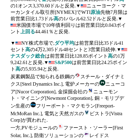
の1オンス3,370.60ドルと反発.▼
ニューヨーク・マ
ーカンタイル取引所[NYMEX]でWTI
原油
先物7月限は
前営業日比1.73ドル
高
の1バレル62.52ドルと反発.▼
米国債市場で10年債利回りは前営業日比0.043ポイ
ント
上回る
44.461％と反発.
▼
NY株式市場で,
ダウ平均
は前営業日比35ドル41
セント
高
の4万2,305ドル48セントと3営業日続伸.▼
ナスダック総合
は前営業日比128.85ポイント
高
の1万
9,242.61と反発.▼
S&P500
は前営業日比24.25ポイン
ト
高
の5,935.94と反発.
炭素鋼製品で知られる鉄鋼の
スチール・ダイナミ
クス[Steel Dynamics Inc.], 電炉メーカーの
ニューコ
ア[Nucor Corporation], 金採掘会社の
ニューモン
ト・マイニング[Newmont Corporation], 銅・モリブデ
ン生産の
フリーポート・マクモラン[Freeport-
McMoRan Inc.], 電気と天然ガスの
ビストラ[Vistra
Corp]が買われた.
一方,PVモジュールの
ファースト・ソーラー[First
Solar, Inc.], 防衛ソリューションの
レイドス