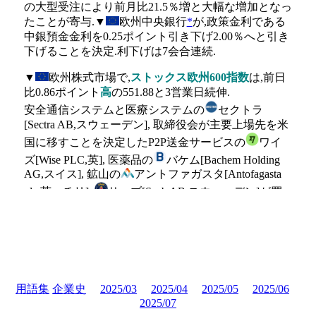
の大型受注により前月比21.5％増と大幅な増加となっ
たことが寄与.▼
欧州中央銀行
*
が,政策金利である
中銀預金金利を0.25ポイント引き下げ2.00％へと引き
下げることを決定.利下げは7会合連続.
▼
欧州株式市場で,
ストックス欧州600指数
は,前日
比0.86ポイント
高
の551.88と3営業日続伸.
安全通信システムと医療システムの
セクトラ
[Sectra AB,スウェーデン], 取締役会が主要上場先を米
国に移すことを決定したP2P送金サービスの
ワイ
ズ[Wise PLC,英], 医薬品の
バケム[Bachem Holding
AG,スイス], 鉱山の
アントファガスタ[Antofagasta
plc,英・チリ],
サーブ[Saab AB,スウェーデン]が買
われた.
反面,不動産の
ヘムネット[Hemnet Group AB,スウェ
ーデン], ワインの
ペルノ・リカール[Pernod Ricard
SA,仏], 酒造の
カンパリグループ[Davide Campari-
Milano N.V.,イタリア], ギネスとグランドメトロポリ
用語集
企業史
2025/03
2025/04
2025/05
2025/06
タンの合併により1997年に誕生した酒造の
ディア
2025/07
ジオ[Diageo plc,英], ベーカリーチェーンストアの