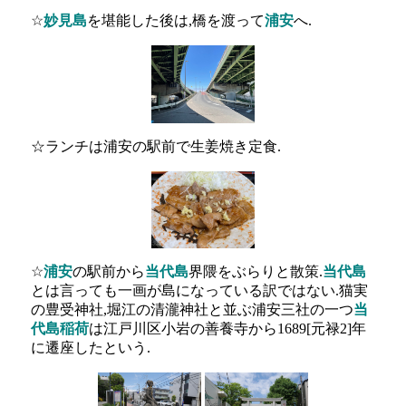
☆
妙見島
を堪能した後は,橋を渡って
浦安
へ.
☆ランチは浦安の駅前で生姜焼き定食.
☆
浦安
の駅前から
当代島
界隈をぶらりと散策.
当代島
とは言っても一画が島になっている訳ではない.猫実
の豊受神社,堀江の清瀧神社と並ぶ浦安三社の一つ
当
代島稲荷
は江戸川区小岩の善養寺から1689[元禄2]年
に遷座したという.