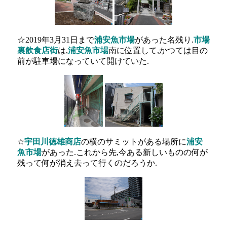
☆2019年3月31日まで
浦安魚市場
があった名残り.
市場
裏飲食店街
は,
浦安魚市場
南に位置して,かつては目の
前が駐車場になっていて開けていた.
☆
宇田川徳雄商店
の横のサミットがある場所に
浦安
魚市場
があった.これから先,今ある新しいものの何が
残って何が消え去って行くのだろうか.