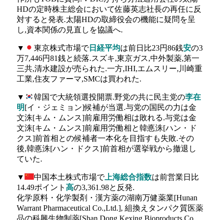
HDの定時株主総会において佐藤英志社長の再任に反
対すると発表.太陽HDの取締役会の機能に疑問を呈
し,資本関係の見直しを協議へ.
▼
東京株式市場で
日経平均
は前日比23円86銭
安
の3
万7,446円81銭と続落.スズキ,東京ガス,中外製薬,第一
三共,清水建設が売られた.一方,IHI,エムスリー,川崎重
工業,住友ファーマ,SMCは買われた.
▼
韓国で大統領選投開票.野党の共に民主党の
李在
明
[イ・ジェミョン]候補が当選.与党の国民の力は金
文洙[キム・ムンス]前雇用労働相は敗れる.与党は金
文洙[キム・ムンス]前雇用労働相と韓悳洙[ハン・ド
クス]前首相との候補者一本化を目指すも失敗.その
後,韓悳洙[ハン・ドクス]前首相が選挙戦から撤退し
ていた.
▼
中国本土株式市場で
上海総合指数
は前営業日比
14.49ポイント
高
の3,361.98と反発.
化学原料・化学製剤・漢方薬の湖南万健薬業[Hunan
Warrant Pharmaceutical Co.,Ltd.], 組換えタンパク質医薬
品の科興生物制薬[Shan Dong Kexing Bioproducts Co.,