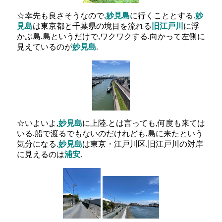
☆幸先も良さそうなので,
妙見島
に行くこととする.
妙
見島
は東京都と千葉県の境目を流れる
旧江戸川
に浮
かぶ島.島というだけで,ワクワクする.向かって左側に
見えているのが
妙見島
.
☆いよいよ,
妙見島
に上陸.とは言っても,何度も来ては
いる.船で渡るでもないのだけれども,島に来たという
気分になる.
妙見島
は東京・江戸川区.旧江戸川の対岸
に見えるのは
浦安
.