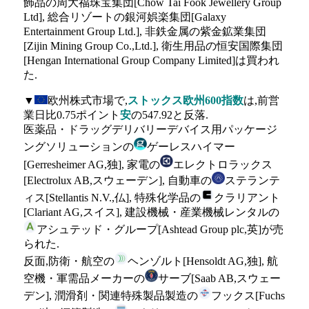
飾品の周大福珠宝集団[Chow Tai Fook Jewellery Group
Ltd], 総合リゾートの銀河娯楽集団[Galaxy
Entertainment Group Ltd.], 非鉄金属の紫金鉱業集団
[Zijin Mining Group Co.,Ltd.], 衛生用品の恒安国際集団
[Hengan International Group Company Limited]は買われ
た.
▼
欧州株式市場で,
ストックス欧州600指数
は,前営
業日比0.75ポイント
安
の547.92と反落.
医薬品・ドラッグデリバリーデバイス用パッケージ
ングソリューションの
ゲーレスハイマー
[Gerresheimer AG,独], 家電の
エレクトロラックス
[Electrolux AB,スウェーデン], 自動車の
ステランテ
ィス[Stellantis N.V.,仏], 特殊化学品の
クラリアント
[Clariant AG,スイス], 建設機械・産業機械レンタルの
アシュテッド・グループ[Ashtead Group plc,英]が売
られた.
反面,防衛・航空の
ヘンゾルト[Hensoldt AG,独], 航
空機・軍需品メーカーの
サーブ[Saab AB,スウェー
デン], 潤滑剤・関連特殊製品製造の
フックス[Fuchs