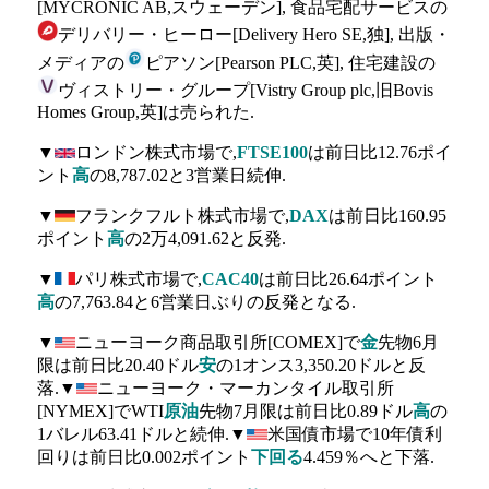
[MYCRONIC AB,スウェーデン], 食品宅配サービスの
デリバリー・ヒーロー[Delivery Hero SE,独], 出版・
メディアの
ピアソン[Pearson PLC,英], 住宅建設の
ヴィストリー・グループ[Vistry Group plc,旧Bovis
Homes Group,英]は売られた.
▼
ロンドン株式市場で,
FTSE100
は前日比12.76ポイ
ント
高
の8,787.02と3営業日続伸.
▼
フランクフルト株式市場で,
DAX
は前日比160.95
ポイント
高
の2万4,091.62と反発.
▼
パリ株式市場で,
CAC40
は前日比26.64ポイント
高
の7,763.84と6営業日ぶりの反発となる.
▼
ニューヨーク商品取引所[COMEX]で
金
先物6月
限は前日比20.40ドル
安
の1オンス3,350.20ドルと反
落.▼
ニューヨーク・マーカンタイル取引所
[NYMEX]でWTI
原油
先物7月限は前日比0.89ドル
高
の
1バレル63.41ドルと続伸.▼
米国債市場で10年債利
回りは前日比0.002ポイント
下回る
4.459％へと下落.