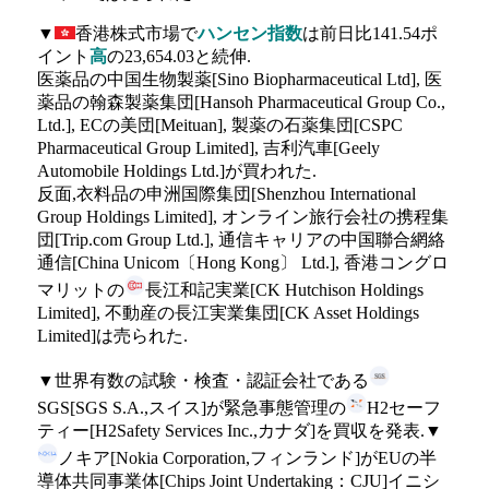
▼
香港株式市場で
ハンセン指数
は前日比141.54ポ
イント
高
の23,654.03と続伸.
医薬品の中国生物製薬[Sino Biopharmaceutical Ltd], 医
薬品の翰森製薬集団[Hansoh Pharmaceutical Group Co.,
Ltd.], ECの美団[Meituan], 製薬の石薬集団[CSPC
Pharmaceutical Group Limited], 吉利汽車[Geely
Automobile Holdings Ltd.]が買われた.
反面,衣料品の申洲国際集団[Shenzhou International
Group Holdings Limited], オンライン旅行会社の携程集
団[Trip.com Group Ltd.], 通信キャリアの中国聯合網絡
通信[China Unicom〔Hong Kong〕 Ltd.], 香港コングロ
マリットの
長江和記実業[CK Hutchison Holdings
Limited], 不動産の長江実業集団[CK Asset Holdings
Limited]は売られた.
▼世界有数の試験・検査・認証会社である
SGS[SGS S.A.,スイス]が緊急事態管理の
H2セーフ
ティー[H2Safety Services Inc.,カナダ]を買収を発表.▼
ノキア[Nokia Corporation,フィンランド]がEUの半
導体共同事業体[Chips Joint Undertaking：CJU]イニシ