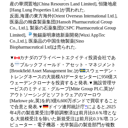
産の華潤置地[China Resources Land Limited], 恒隆地産
[Hang Lung Properties Ltd.]が買われた.
反面,海運の東方海外[Orient Overseas International Ltd.],
医薬品の翰森製薬集団[Hansoh Pharmaceutical Group
Co., Ltd.], 製薬の石薬集団[CSPC Pharmaceutical Group
Limited],
無錫薬明康徳新薬開発[Wuxi AppTec
Co.,Ltd.], 医薬品の中国生物製薬[Sino
Biopharmaceutical Ltd]は売られた.
▼
カナダのプライベートエクイティ投資会社であ
る
ブルックフィールド・アセット・マネジメント
[Brookfield Asset Management Inc.]が
スウェーデン・
トレングネースの大規模AIデータセンターに950億ス
ウェーデンクローナを投資すると発表.▼施設管理サ
ービスのミティエ・グループ[Mitie Group PLC,英]が
アウトソーシングとソフトウェアのマーロウ
[Marlowe plc,英]を約3億6,600万ポンドで買収すること
で合意と発表.▼
ドイツ連邦統計庁
*
によると,2025
年4月の製造業受注[季節調整済]は前月比0.6％増とな
る.大規模受注を除いた新規受注は前月比0.3％増.コン
ピューター・電子機器・光学製品の製造部門が複数