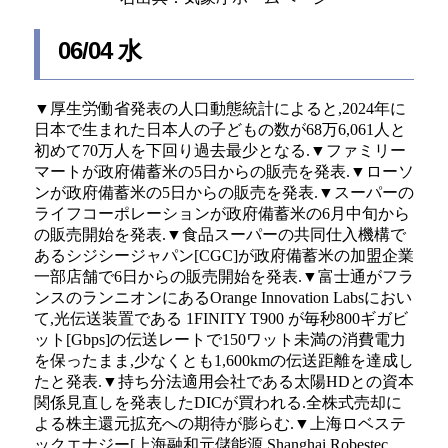
06/04 水
▼厚生労働省発表の人口動態統計によると,2024年に
日本で生まれた日本人の子どもの数が68万6,061人と
初めて70万人を下回り過去最少となる.▼ファミリー
マートが政府備蓄米の5日からの販売を発表.▼ローソ
ンが政府備蓄米の5日からの販売を発表.▼スーパーの
ライフコーポレーションが政府備蓄米の6月中旬から
の販売開始を発表.▼食品スーパーの共同仕入機構で
あるシジシージャパン[CGC]が政府備蓄米の加盟企業
一部店舗で6日からの販売開始を発表.▼富士通がフラ
ンスのランニオンにあるOrange Innovation Labsにおい
て,光伝送装置である 1FINITY T900 が毎秒800ギガビ
ット[Gbps]の伝送レートで150ワット未満の消費電力
を保ったまま,少なくとも1,600kmの伝送距離を達成し
たと発表.▼持ち分法適用会社である太陽HDとの資本
関係見直しを発表したDICが買われる.全株式売却に
よる株主還元拡充への期待が膨らむ.▼上海ロベステ
ックエナジー[上海融和元儲能源,Shanghai Robestec