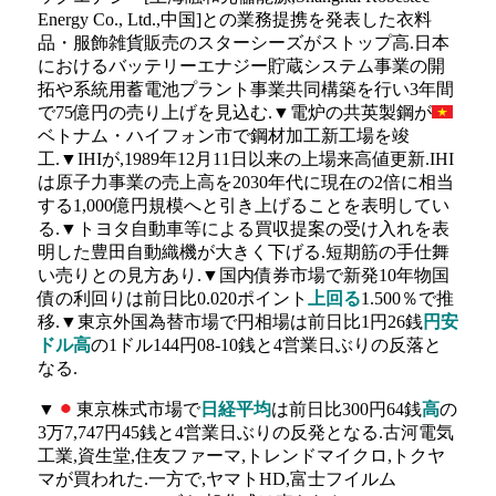
Energy Co., Ltd.,中国]との業務提携を発表した衣料
品・服飾雑貨販売のスターシーズがストップ高.日本
におけるバッテリーエナジー貯蔵システム事業の開
拓や系統用蓄電池プラント事業共同構築を行い3年間
で75億円の売り上げを見込む.▼電炉の共英製鋼が
ベトナム・ハイフォン市で鋼材加工新工場を竣
工.▼IHIが,1989年12月11日以来の上場来高値更新.IHI
は原子力事業の売上高を2030年代に現在の2倍に相当
する1,000億円規模へと引き上げることを表明してい
る.▼トヨタ自動車等による買収提案の受け入れを表
明した豊田自動織機が大きく下げる.短期筋の手仕舞
い売りとの見方あり.▼国内債券市場で新発10年物国
債の利回りは前日比0.020ポイント
上回る
1.500％で推
移.▼東京外国為替市場で円相場は前日比1円26銭
円安
ドル高
の1ドル144円08-10銭と4営業日ぶりの反落と
なる.
▼
東京株式市場で
日経平均
は前日比300円64銭
高
の
3万7,747円45銭と4営業日ぶりの反発となる.古河電気
工業,資生堂,住友ファーマ,トレンドマイクロ,トクヤ
マが買われた.一方で,ヤマトHD,富士フイルム