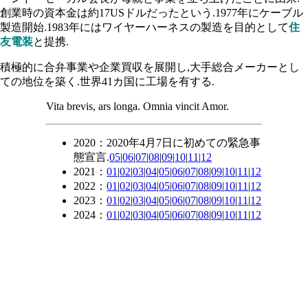
創業時の資本金は約17USドルだったという.1977年にケーブル
製造開始.1983年にはワイヤーハーネスの製造を目的として
住
友電装
と提携.
積極的に合弁事業や企業買収を展開し,大手総合メーカーとし
ての地位を築く.世界41カ国に工場を有する.
Vita brevis, ars longa. Omnia vincit Amor.
2020：2020年4月7日に初めての緊急事
態宣言.
05
|
06
|
07
|
08
|
09
|
10
|
11
|
12
2021：
01
|
02
|
03
|
04
|
05
|
06
|
07
|
08
|
09
|
10
|
11
|
12
2022：
01
|
02
|
03
|
04
|
05
|
06
|
07
|
08
|
09
|
10
|
11
|
12
2023：
01
|
02
|
03
|
04
|
05
|
06
|
07
|
08
|
09
|
10
|
11
|
12
2024：
01
|
02
|
03
|
04
|
05
|
06
|
07
|
08
|
09
|
10
|
11
|
12