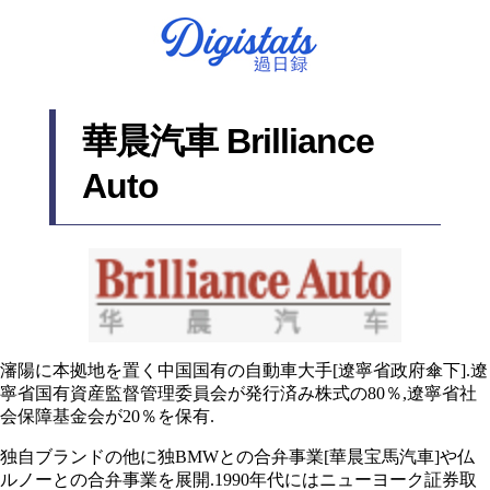
華晨汽車 Brilliance
Auto
瀋陽に本拠地を置く中国国有の自動車大手[遼寧省政府傘下].遼
寧省国有資産監督管理委員会が発行済み株式の80％,遼寧省社
会保障基金会が20％を保有.
独自ブランドの他に独BMWとの合弁事業[華晨宝馬汽車]や仏
ルノーとの合弁事業を展開.1990年代にはニューヨーク証券取