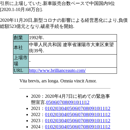
引所に上場していた.新車販売台数ベースで中国国内9位
[2020.1-10月:68万台].
2020年11月20日,新型コロナの影響による経営悪化により,負債
総額523億元となり,破産手続を開始.
創業
1992年.
中華人民共和国 遼寧省瀋陽市大東区東望
本社
街39号.
上場市
-
場
URL
http://www.brillianceauto.com/
Vita brevis, ars longa. Omnia vincit Amor.
2020：2020年4月7日に初めての緊急事
態宣言.
05
|
06
|
07
|
08
|
09
|
10
|
11
|
12
2021：
01
|
02
|
03
|
04
|
05
|
06
|
07
|
08
|
09
|
10
|
11
|
12
2022：
01
|
02
|
03
|
04
|
05
|
06
|
07
|
08
|
09
|
10
|
11
|
12
2023：
01
|
02
|
03
|
04
|
05
|
06
|
07
|
08
|
09
|
10
|
11
|
12
2024：
01
|
02
|
03
|
04
|
05
|
06
|
07
|
08
|
09
|
10
|
11
|
12