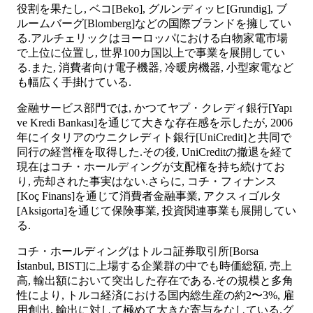
役割を果たし, ベコ[Beko], グルンディッヒ[Grundig], ブ
ルームバーグ[Blomberg]などの国際ブランドを擁してい
る.アルチェリックはヨーロッパにおける白物家電市場
で上位に位置し, 世界100カ国以上で事業を展開してい
る.また, 消費者向け電子機器, 冷暖房機器, 小型家電など
も幅広く手掛けている.
金融サービス部門では, かつてヤプ・クレディ銀行[Yapı
ve Kredi Bankası]を通じて大きな存在感を示したが, 2006
年にイタリアのウニクレディト銀行[UniCredit]と共同で
同行の経営権を取得した.その後, UniCreditの撤退を経て
現在はコチ・ホールディングが支配権を持ち続けてお
り, 売却された事実はない.さらに, コチ・フィナンス
[Koç Finans]を通じて消費者金融事業, アクスィゴルタ
[Aksigorta]を通じて保険事業, 投資関連事業も展開してい
る.
コチ・ホールディングはトルコ証券取引所[Borsa
İstanbul, BIST]に上場する企業群の中でも時価総額, 売上
高, 輸出額において突出した存在である.その規模と多角
性により, トルコ経済における国内総生産の約2〜3%, 雇
用創出, 輸出に対して極めて大きな寄与をなしている.グ