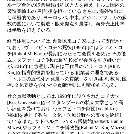
ループ全体の従業員数は約10万人を超え, トルコ国内の
製造業輸出の1割前後を担っている.さらに, 海外進出に
も積極的であり, ヨーロッパ, 中東, アジア, アフリカの多
数の国において製造・販売拠点を展開し, 海外売上比率
は半数を超えている.
経営体制については, 創業以来コチ家によって支配され
ており, ヴェフビ・コチの死後[1996年]にはラフミ・コ
チ[Rahmi M. Koç]が長期にわたって会長を務めた.その後
ムスタファ・コチ[Mustafa V. Koç]が会長を引き継いだ
が, 2016年に急逝し, 現在は三代目のアリ・コチ[Ali Y.
Koç]が指導的役割を担っている.創業者の理念である
「トルコの近代化と発展への貢献」を引き継ぎ, 教育, 医
療, 文化支援を含む社会貢献活動にも積極的である.
社会貢献活動としては, 1993年に設立されたコチ大学
[Koç Üniversitesi]がイスタンブールの私立大学として高
い評価を受けており, ヴェフビ・コチ財団[Vehbi Koç
Vakfı]を通じて教育・文化・医療分野への支援を継続し
ている.また, サドベルク・ハヌム博物館[Sadberk Hanım
Müzesi]やラフミ・M・コチ博物館[Rahmi M. Koç Müzesi]
などの文化施設の運営を通じて, トルコの文化的発展に