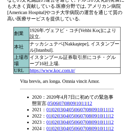
も大きく貢献している.医療分野では, アメリカン病院
[American Hospital]やコチ大学病院の運営を通じて質の
高い医療サービスを提供している.
1926年.ヴェフビ・コチ[Vehbi Koç]により
創業
設立.
ナッカシュテペ[Nakkaştepe], イスタンブー
本社
ル[Istanbul].
上場市
イスタンブール証券取引所にコチ・グル
場
ープ16社上場.
URL
https://www.koc.com.tr/
Vita brevis, ars longa. Omnia vincit Amor.
2020：2020年4月7日に初めての緊急事
態宣言.
05
|
06
|
07
|
08
|
09
|
10
|
11
|
12
2021：
01
|
02
|
03
|
04
|
05
|
06
|
07
|
08
|
09
|
10
|
11
|
12
2022：
01
|
02
|
03
|
04
|
05
|
06
|
07
|
08
|
09
|
10
|
11
|
12
2023：
01
|
02
|
03
|
04
|
05
|
06
|
07
|
08
|
09
|
10
|
11
|
12
2024：
01
|
02
|
03
|
04
|
05
|
06
|
07
|
08
|
09
|
10
|
11
|
12