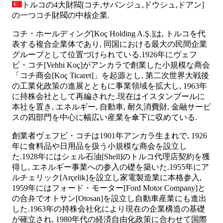
トルコの4大財閥[コチ,サバンジュ,ドウシュ,ドアン]
の一つコチ財閥の中核企業.
コチ・ホールディング[Koç Holding A.Ş.]は, トルコを代
表する複合企業体であり, 同国における最大の民間企業
グループとして位置づけられている.1926年にヴェフ
ビ・コチ[Vehbi Koç]がアンカラで創業した小規模な商会
「コチ商会[Koç Ticaret]」を起源とし, 第二次世界大戦後
の工業化政策の進展とともに事業領域を拡大し, 1963年
に持株会社として再編された.現在はイスタンブールに
本社を置き, エネルギー, 自動車, 耐久消費財, 金融サービ
スの四部門を中心に幅広い産業を傘下に収めている.
創業者ヴェフビ・コチは1901年アンカラ生まれで, 1926
年に食料品や日用品を扱う小規模な商会を設立し
た.1928年にはシェル石油[Shell]のトルコ代理店契約を獲
得し, エネルギー事業への参入の礎を築いた.1955年にア
ルチェリック[Arçelik]を設立し家電製造業に本格参入,
1959年にはフォード・モーター[Ford Motor Company]と
の合弁でオトサン[Otosan]を設立し自動車産業にも進出
した.1963年の持株会社化により現在の企業構造の基礎
が確立され, 1980年代の経済自由化政策に合わせて国際