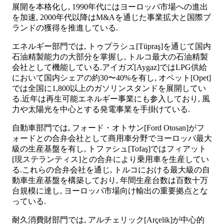
展開を本格化し, 1990年代にはヨーロッパ市場への進出
を加速, 2000年代以降はM&Aを通じた事業拡大と国際ブ
ランドの獲得を推進している.
エネルギー部門では, トゥプラシュ[Tüpraş]を通じて国内
石油精製能力の大部分を掌握し, トルコ最大の石油精製
会社として機能している.アイガズ[Aygaz]ではLPG供給
において国内シェアの約30〜40%を有し, オペット[Opet]
では全国に1,800以上のガソリンスタンドを展開してい
る.近年は再生可能エネルギー事業にも参入しており, 風
力や太陽光を中心とする発電事業を手掛けている.
自動車部門では, フォード・オトサン[Ford Otosan]がフ
ォードとの合弁会社として商用車分野でヨーロッパ最大
級の生産基盤を有し, トファシュ[Tofaş]ではフィアット
[現ステランティス]との合弁により乗用車を生産してい
る.これらの合弁会社を通じ, トルコにおける最大級の自
動車生産基盤を構築しており, 年間生産台数は百数十万
台規模に達し, ヨーロッパ市場向け輸出の重要拠点とな
っている.
耐久消費財部門では, アルチェリック[Arçelik]が中心的