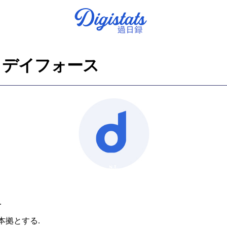
デイフォース
.
]を本拠とする.