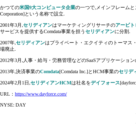
かつての
米国9大コンピュータ企業
の一つで,メインフレーム
Corporation]という名称で設立.
2001年3月,
セリディアン
はマーケティングリサーチの
アービト
サービスを提供するComdata事業を担う
セリディアン
に分割.
2007年,
セリディアン
はプライベート・エクイティのトーマス・H・リー
場廃止.
2012年3月,人事・給与・労務管理などのSaaSアプリケーション
2013年,決済事業の
Comdata
[Comdata Inc.]とHCM事業の
セリデ
2024年2月1日,
セリディアンHCM
は社名を
デイフォース
[dayfo
URL：
https://www.dayforce.com/
NYSE: DAY