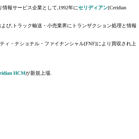
より情報サービス企業として,1992年に
セリディアン
[Ceridian
および,トラック輸送・小売業界にトランザクション処理と情報
とフィデリティ・ナショナル・ファイナンシャル[FNF]により買収され上
ridian HCM
が新規上場.