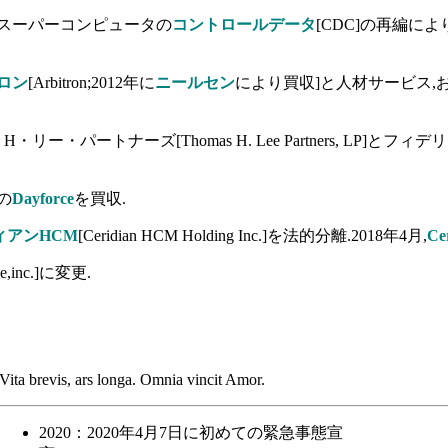
とスーパーコンピュータの
コントロールデータ
[CDC]の再編に
ロン
[Arbitron;2012年に
ニールセン
により買収]と人材サービス,
・パートナーズ[Thomas H. Lee Partners, LP]
の
Dayforce
を買収.
ィアンHCM
[Ceridian HCM Holding Inc.]を法的分離.2018年4月,
Ce
rce,inc.]に変更.
Vita brevis, ars longa. Omnia vincit Amor.
2020：2020年4月7日に初めての緊急事態宣