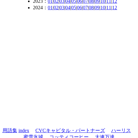
2023：
01
|
02
|
03
|
04
|
05
|
06
|
07
|
08
|
09
|
10
|
11
|
12
2024：
01
|
02
|
03
|
04
|
05
|
06
|
07
|
08
|
09
|
10
|
11
|
12
用語集
index
CVCキャピタル・パートナーズ
ハーリス
蜜雪氷城
コッティコーヒー
大連万達