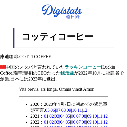
コッティコーヒー
庫迪咖啡.COTTI COFFEE.
中国のスタバと言われていた
ラッキンコーヒー
[Luckin
Coffee,瑞幸珈琲]のCEOだった
銭治亜
が2022年10月に福建省で
創業.日本には2023年に進出.
Vita brevis, ars longa. Omnia vincit Amor.
2020：2020年4月7日に初めての緊急事
態宣言.
05
|
06
|
07
|
08
|
09
|
10
|
11
|
12
2021：
01
|
02
|
03
|
04
|
05
|
06
|
07
|
08
|
09
|
10
|
11
|
12
2022：
01
|
02
|
03
|
04
|
05
|
06
|
07
|
08
|
09
|
10
|
11
|
12