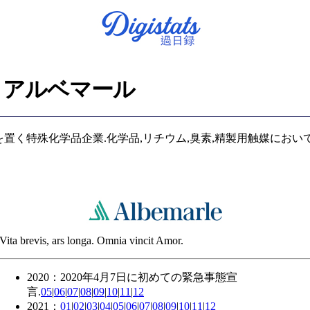
アルベマール
ロットに本社を置く特殊化学品企業.化学品,リチウム,臭素,精製用触媒
Vita brevis, ars longa. Omnia vincit Amor.
2020：2020年4月7日に初めての緊急事態宣
言.
05
|
06
|
07
|
08
|
09
|
10
|
11
|
12
2021：
01
|
02
|
03
|
04
|
05
|
06
|
07
|
08
|
09
|
10
|
11
|
12