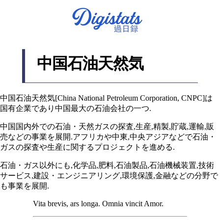
中国石油天然気
中国石油天然気[China National Petroleum Corporation, CNPC]は
国有企業であり中国最大の石油会社の一つ.
中国国内外での石油・天然ガスの探査,生産,精製,貯蔵,運輸,販
売などの事業を展開.アフリカや中東,中央アジアなどで石油・
ガスの探査や生産に関するプロジェクトを進める.
石油・ガス以外にも,化学品,肥料,石油製品,石油機械装置,技術
サービス,建設・エンジニアリング,環境保護,金融などの分野で
も事業を展開.
Vita brevis, ars longa. Omnia vincit Amor.