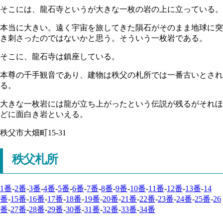
そこには、龍石寺というが大きな一枚の岩の上に立っている。
本当に大きい。遠く宇宙を旅してきた隕石がそのまま地球に突
き刺さったのではないかと思う。そういう一枚岩である。
そこに、龍石寺は鎮座している。
本尊の千手観音であり、建物は秩父の札所では一番古いとされ
る。
大きな一枚岩には龍が立ち上がったという伝説が残るがそれほ
どに面白き岩といえる。
秩父市大畑町15‐31
秩父札所
1番
-
2番
-
3番
-
4番
-
5番
-
6番
-
7番
-
8番
-
9番
-
10番
-
11番
-
12番
-
13番
-
14
番
-
15番
-
16番
-
17番
-
18番
-
19番
-
20番
-
21番
-
22番
-
23番
-
24番
-
25番
-
26
番
-
27番
-
28番
-
29番
-
30番
-
31番
-
32番
-
33番
-
34番