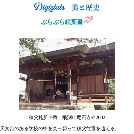
ぶらぶら絵葉書
秩父札所19番 飛渕山竜石寺＠2002
天文台のある学校の中を突っ切って秩父往還を越える。