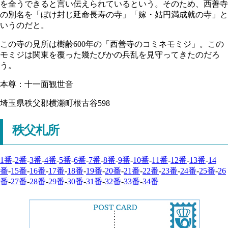
を全うできると言い伝えられているという。そのため、西善寺
の別名を「ぼけ封じ延命長寿の寺」「嫁・姑円満成就の寺」と
いうのだと。
この寺の見所は樹齢600年の「西善寺のコミネモミジ」。この
モミジは関東を覆った幾たびかの兵乱を見守ってきたのだろ
う。
本尊：十一面観世音
埼玉県秩父郡横瀬町根古谷598
秩父札所
1番
-
2番
-
3番
-
4番
-
5番
-
6番
-
7番
-
8番
-
9番
-
10番
-
11番
-
12番
-
13番
-
14
番
-
15番
-
16番
-
17番
-
18番
-
19番
-
20番
-
21番
-
22番
-
23番
-
24番
-
25番
-
26
番
-
27番
-
28番
-
29番
-
30番
-
31番
-
32番
-
33番
-
34番