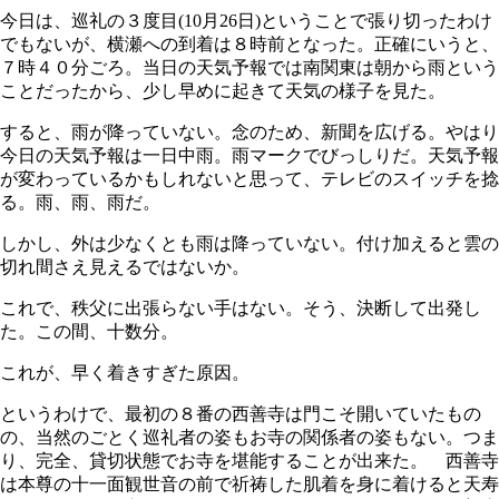
今日は、巡礼の３度目(10月26日)ということで張り切ったわけ
でもないが、横瀬への到着は８時前となった。正確にいうと、
７時４０分ごろ。当日の天気予報では南関東は朝から雨という
ことだったから、少し早めに起きて天気の様子を見た。
すると、雨が降っていない。念のため、新聞を広げる。やはり
今日の天気予報は一日中雨。雨マークでびっしりだ。天気予報
が変わっているかもしれないと思って、テレビのスイッチを捻
る。雨、雨、雨だ。
しかし、外は少なくとも雨は降っていない。付け加えると雲の
切れ間さえ見えるではないか。
これで、秩父に出張らない手はない。そう、決断して出発し
た。この間、十数分。
これが、早く着きすぎた原因。
というわけで、最初の８番の西善寺は門こそ開いていたもの
の、当然のごとく巡礼者の姿もお寺の関係者の姿もない。つま
り、完全、貸切状態でお寺を堪能することが出来た。 西善寺
は本尊の十一面観世音の前で祈祷した肌着を身に着けると天寿