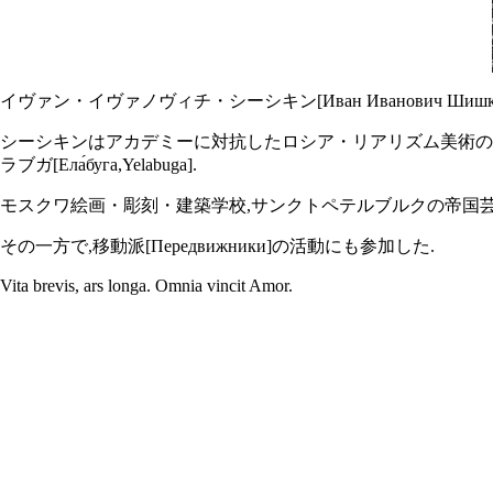
イヴァン・イヴァノヴィチ・シーシキン[Иван Иванович Шишкин,183
シーシキンはアカデミーに対抗したロシア・リアリズム美術の画家集団・移
ラブガ[Ела́буга,Yelabuga].
モスクワ絵画・彫刻・建築学校,サンクトペテルブルクの帝国芸
その一方で,移動派[Передвижники]の活動にも参加した.
Vita brevis, ars longa. Omnia vincit Amor.