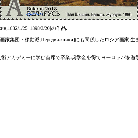
2/1/25–1898/3/20]の作品.
動派[Передвижники]にも関係したロシア画家.生まれは,現在
術アカデミーに学び首席で卒業.奨学金を得てヨーロッパを遊学