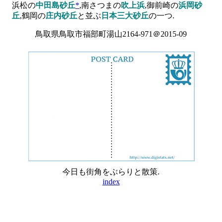
浜松の
中田島砂丘
*
,南さつまの
吹上浜
,御前崎の
浜岡砂
丘
,鶴岡の
庄内砂丘
と並ぶ
日本三大砂丘
の一つ.
鳥取県鳥取市福部町湯山2164-971＠2015-09
今日も街角をぶらりと散策.
index