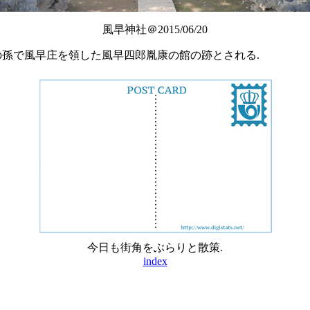
風早神社＠2015/06/20
01]の孫で風早庄を領した風早四郎胤康の館の跡とされる.
今日も街角をぶらりと散策.
index