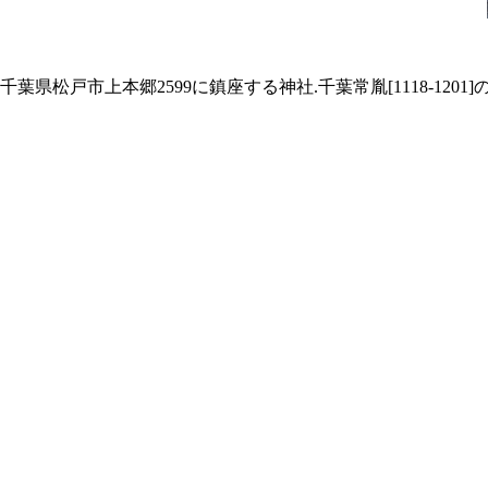
千葉県松戸市上本郷2599に鎮座する神社.千葉常胤[1118-12