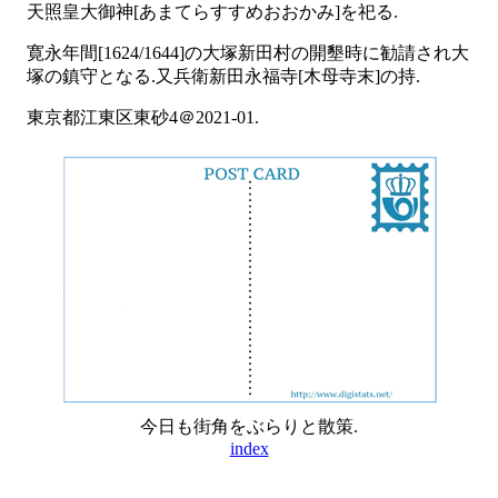
天照皇大御神[あまてらすすめおおかみ]を祀る.
寛永年間[1624/1644]の大塚新田村の開墾時に勧請され大
塚の鎮守となる.又兵衛新田永福寺[木母寺末]の持.
東京都江東区東砂4＠2021-01.
今日も街角をぶらりと散策.
index