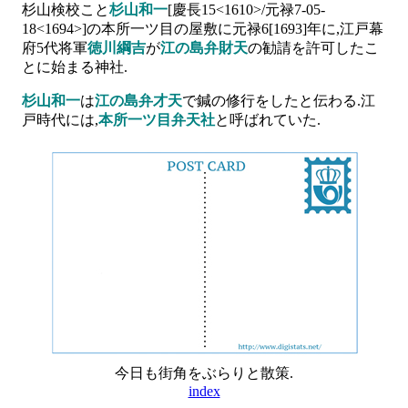
杉山検校こと
杉山和一
[慶長15<1610>/元禄7-05-
18<1694>]の本所一ツ目の屋敷に元禄6[1693]年に,江戸幕
府5代将軍
徳川綱吉
が
江の島弁財天
の勧請を許可したこ
とに始まる神社.
杉山和一
は
江の島弁才天
で鍼の修行をしたと伝わる.江
戸時代には,
本所一ツ目弁天社
と呼ばれていた.
今日も街角をぶらりと散策.
index