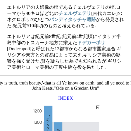
エトルリアの夫婦像の棺であるチェルヴェテリの棺.ロ
ーマから40キロほど北の
チェルヴェテリ
[古代カエレ]の
ネクロポリのひとつ
バンディタッチャ遺跡
から発見され
た.紀元前510年頃のものと考えられている.
エトルリアは紀元前8世紀-紀元前4世紀頃にイタリア半
島中部のトスカーナ地方に栄えた
ドデカーポリ
[Dodecapoli]と呼ばれた12都市からなる都市国家連合.ギ
リシアや東方との貿易によって栄え,ギリシア美術の影
響を強く受けた.贅を凝らした墓でも知られるが,ギリシ
ア美術とローマ美術の丁度中継を役を果たした.
y is truth, truth beauty,'-that is all Ye know on earth, and all ye need t
John Keats,"Ode on a Grecian Urn"
INDEX