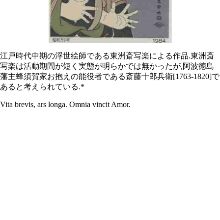
江戸時代中期の浮世絵師である東洲斎写楽による作品.東洲斎
写楽は活動期間が短く実態が明らかでは無かったが,阿波徳島
藩主蜂須賀家お抱えの能役者である斎藤十郎兵衛[1763-1820]で
あると考えられている.*
Vita brevis, ars longa. Omnia vincit Amor.