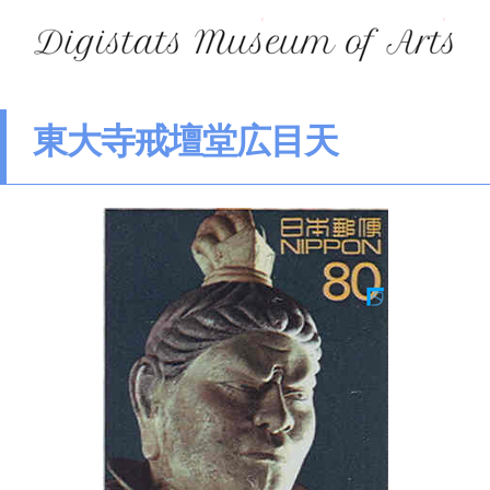
東大寺戒壇堂広目天