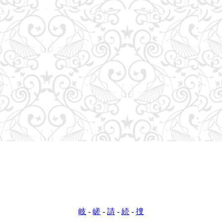
Warning: Undefined variable $link_abc in
/var/www/html/dic/kanji.php on line
153
Call Stack
#
Time
Memory
Function
Location
1
0.0000
359848
{main}
.../kanji.php
:
0
岐
-
嵯
-
請
-
続
-
捜