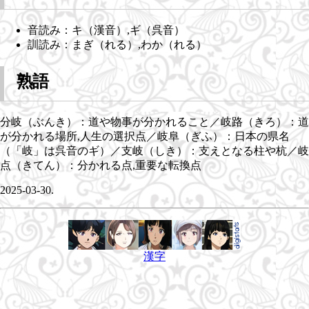
音読み：キ（漢音）,ギ（呉音）
訓読み：まぎ（れる）,わか（れる）
熟語
分岐（ぶんき）：道や物事が分かれること／岐路（きろ）：道
が分かれる場所,人生の選択点／岐阜（ぎふ）：日本の県名
（「岐」は呉音のギ）／支岐（しき）：支えとなる柱や杭／岐
点（きてん）：分かれる点,重要な転換点
2025-03-30.
漢字