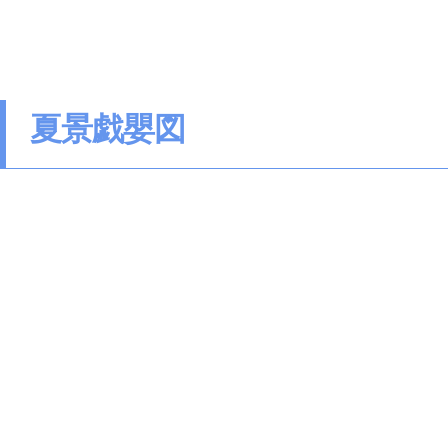
夏景戯嬰図