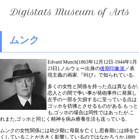
ムンク
Edvard Munch[1863年12月12日-1944年1月
23日].ノルウェー出身の
後期印象派
／表
現主義の画家.『叫び』で知られている.
多くの女性と関係を持った点は異なるが,
恋人との間で争い事が発砲事件に発展し
左手の一部を欠損するに至っている点は
ゴッホを彷彿とさせるものがある.もっと
も,ゴッホの場合は同性ではあったが.こ
れまた,ゴッホと同じく精神を病み療養生活も送っている.
ムンクの女性関係には幼少期に母親を亡くし思春期には姉を亡
くしていることが大きく影響しているのではなかろうか.1889