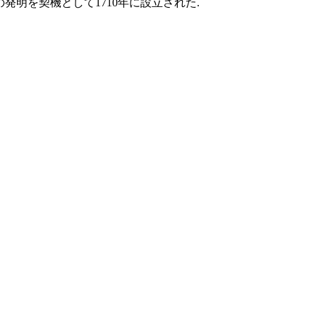
よる磁器の発明を契機として1710年に設立された.