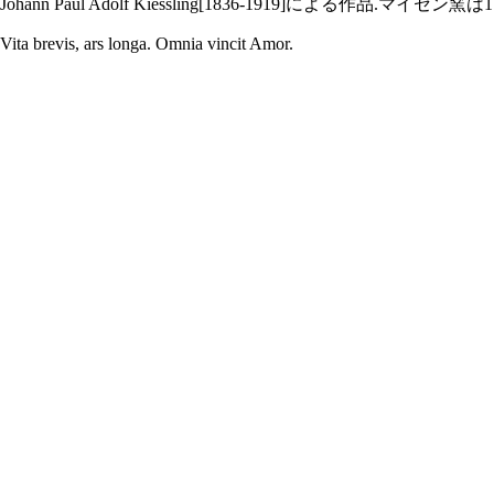
Johann Paul Adolf Kiessling[1836-1919]
Vita brevis, ars longa. Omnia vincit Amor.