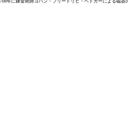
による作品.マイセン窯は1708年に錬金術師ヨハン・フリードリヒ・ベドガーに