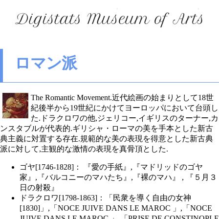
ロマン派
The Romantic Movement.近代絵画の始まりとして18世
紀後半から19世紀にかけてヨーロッパにおいて台頭し
た.ドラクロワの他,ジェリコー,イギリスのターナー,カ
ンスタブルが代表的.ギリシャ・ローマの美を手本とした新古
典主義に対置する存在.規範的な美の表現を得意とした新古典
派に対して,主観的な激情の表現を真骨頂とした.
ゴヤ[1746-1828]： 『愛の手紙』,『マドリッドのゴヤ
家』,『バルコニーのマハたち』,『裸のマハ』 , 『５月３
日の射殺』
ドラクロワ[1798-1863]：「民衆を導く自由の女神
[1830]」,「NOCE JUIVE DANS LE MAROC 」,「NOCE
JUIVE DANS LE MAROC 」,「PRISE DE CONSTINOPLE