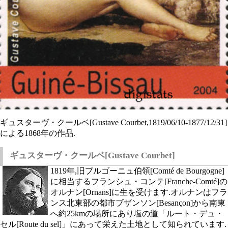
ギュスターヴ・クールベ[Gustave Courbet,1819/06/10-1877/12/31]
による1868年の作品.
ギュスターヴ・クールベ[Gustave Courbet]
1819年,旧ブルゴーニュ伯領[Comté de Bourgogne]
に相当するフランシュ・コンテ[Franche-Comté]の
オルナン[Ornans]に生を受けます.オルナンはフラ
ンス北東部の都市ブザンソン[Besançon]から南東
へ約25kmの場所にあり塩の道「ルート・デュ・
セル[Route du sel]」にあって栄えた土地として知られています.