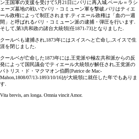
ン王国軍の支援を受けて5月21日にパリに再入城.ペール＝ラシ
ェーズ墓地の戦いでパリ・コミューン軍を撃破.パリはティエ
ール政権によって制圧されます.ティエール政権は「血の一週
間」と呼ばれるパリ・コミューン派の逮捕・弾圧を行います.
そして,第3共和政の諸台大統領[任1871-73]となりました.
クールベも逮捕され,1873年にはスイスへと亡命し,スイスで生
涯を閉じました.
クールベが亡命した1873年には,王党派や極左共和派からの反
発によって国民議会でティエール大統領が解任され,王党派の
パトリス・ド・マクマオン伯爵[Patrice de Mac-
Mahon,1808/07/13-1893/10/16]が大統領に就任した年でもありま
す.
Vita brevis, ars longa. Omnia vincit Amor.