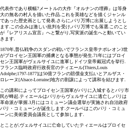
代表作であり横幅7メートルの大作『オルナンの埋葬』は等身
大の無名の村人を描いた作品.これを英雄などを描くジャンル
であった歴史画として発表.さらに,パリ万博に出展しようとし
ます.この企みは激しい批判を受け,パリ万博でも落選.このこと
が『レアリスム宣言』へと繋がり,写実派の誕生へと動いてい
きます.
1870年,普仏戦争のスダンの戦いでフランス皇帝ナポレオン3世
がプロイセン王国軍の捕虜となる事態が発生.71年にはプロイ
セン王国軍がヴェルサイユに進軍しドイツ皇帝戴冠式を挙行.
フランス臨時政府行政長官のティエール[Thiers,Louis
Adolphe;1797-1877]は50億フランの賠償金支払いとアルザス・
ロレーヌ[Alsace-Lorraine]地方の割譲によって講和を結びます.
この講和によってプロイセン王国軍がパリに入城するとパリ市
民が蜂起.ティエールはパリからヴェルサイユに逃亡し,パリは
革命派が掌握.3月にはコミューン議会選挙が実施され自治政府
パリ・コミューンが誕生します.クールベはこのパリ・コミュ
ーンに美術委員会議長として参加します.
とことが,ヴェルサイユに亡命していたティエールはプロイセ